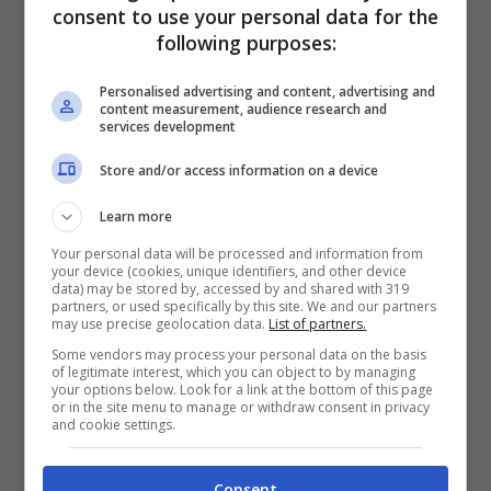
limitate ma capace di costruire squadre
consent to use your personal data for the
following purposes:
competitive attraverso intuizioni di mercato
spesso sottovalutate.
Personalised advertising and content, advertising and
content measurement, audience research and
services development
Chi segue da vicino il calcio italiano sa bene
Store and/or access information on a device
quanto il lavoro di Sogliano negli ultimi anni
sia stato apprezzato dagli addetti ai lavori. A
Learn more
Verona ha dimostrato personalità, capacità di
Your personal data will be processed and information from
your device (cookies, unique identifiers, and other device
scouting e sangue freddo nei momenti
data) may be stored by, accessed by and shared with 319
partners, or used specifically by this site. We and our partners
complicati. Caratteristiche che alla Roma
may use precise geolocation data.
List of partners.
potrebbero tornare molto utili in una fase di
Some vendors may process your personal data on the basis
of legitimate interest, which you can object to by managing
ricostruzione tecnica e finanziaria.
your options below. Look for a link at the bottom of this page
or in the site menu to manage or withdraw consent in privacy
and cookie settings.
Il punto, però, è capire quale sarà il futuro del
club veneto. Con il rischio concreto della
Consent