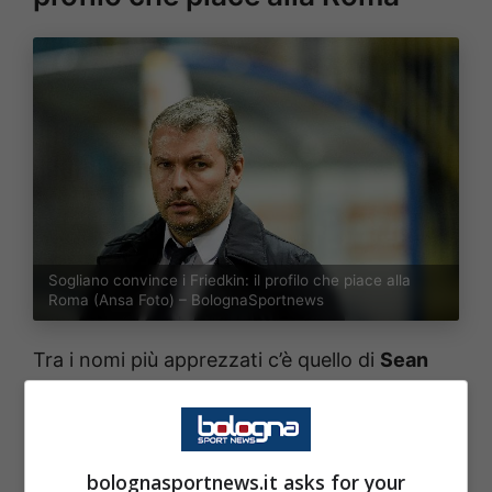
Sogliano convince i Friedkin: il profilo che piace alla
Roma (Ansa Foto) – BolognaSportnews
Tra i nomi più apprezzati c’è quello di
Sean
Sogliano
. L’attuale direttore sportivo del
Verona viene considerato un dirigente
pragmatico, abituato a lavorare con risorse
bolognasportnews.it asks for your