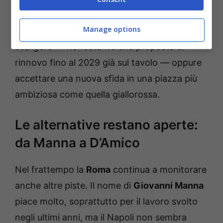
retrocessione in Serie B, Sogliano dovrà
Manage options
decidere se restare legato al progetto
scaligero — nonostante una proposta di
rinnovo fino al 2029 già sul tavolo — oppure
accettare una nuova sfida in una piazza più
ambiziosa come quella giallorossa.
Le alternative restano aperte:
da Manna a D’Amico
Nel frattempo la
Roma
continua a monitorare
anche altre piste. Il nome di
Giovanni Manna
piace molto, soprattutto per il lavoro svolto
negli ultimi anni, ma il Napoli non sembra