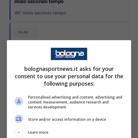
Inizio secondo tempo
46'-Inizio secondo tempo
18:48
Fine primo tempo
45'+1-Fine primo tempo
bolognasportnews.it asks for your
consent to use your personal data for the
18:47
following purposes:
Occasione Bologna
Personalised advertising and content, advertising and
45'+1-Bella palla in area per Castro, il quale si libera
content measurement, audience research and
della marcatura con un controllo orientato e calcia:
services development
Carnesecchi salva con un altro grande intervento
Store and/or access information on a device
18:46
Learn more