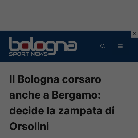
Vai
al
MENU
contenuto
Il Bologna corsaro
anche a Bergamo:
decide la zampata di
Orsolini