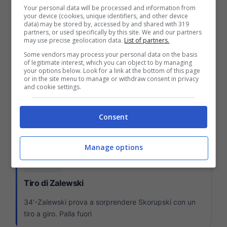
Minuti di recupero
Your personal data will be processed and information from
your device (cookies, unique identifiers, and other device
data) may be stored by, accessed by and shared with 319
45'-Ci sarà un minuto di recupero
partners, or used specifically by this site. We and our partners
may use precise geolocation data.
List of partners.
Some vendors may process your personal data on the basis
18:41
of legitimate interest, which you can object to by managing
your options below. Look for a link at the bottom of this page
Occasione Bologna
or in the site menu to manage or withdraw consent in privacy
and cookie settings.
39'-Bernardeschi serve Rowe nello spazio. Il numero
11 elude l'intervento del difensore con una finta e va
Consent
al tiro di sinistro. Carnesecchi manda in angolo con
una grande parata
Manage options
18:35
Tiro di Zalewski
34'-Zalewski prova a sorprendere Skorupski con un
tiro a giro. Palla fuori