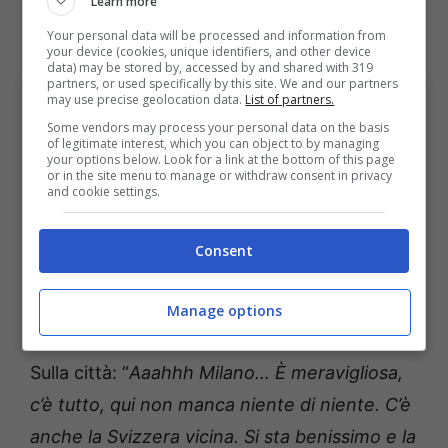
Learn more
Mario. Mammamia quanto mi è stato
addosso…”
Your personal data will be processed and information from
your device (cookies, unique identifiers, and other device
data) may be stored by, accessed by and shared with 319
partners, or used specifically by this site. We and our partners
may use precise geolocation data.
List of partners.
Some vendors may process your personal data on the basis
of legitimate interest, which you can object to by managing
your options below. Look for a link at the bottom of this page
or in the site menu to manage or withdraw consent in privacy
and cookie settings.
Consent
Le parole di Dumfries sul suo arrivo all’Inter. Bologna
Manage options
Sport News (Ansa foto)
Sulla città: “
Aaahhh Milano… È meravigliosa,
c’è tutto, qui non manca niente di niente. C’è
anche la Svizzera vicina. Si sta benissimo e la