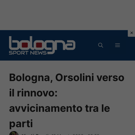
Vai
al
MENU
contenuto
Bologna, Orsolini verso
il rinnovo:
avvicinamento tra le
parti