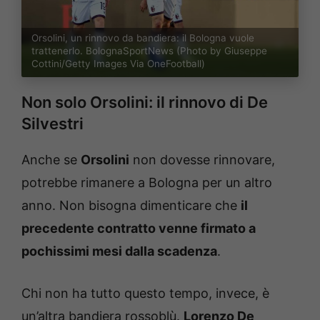
Orsolini, un rinnovo da bandiera: il Bologna vuole
trattenerlo. BolognaSportNews (Photo by Giuseppe
Cottini/Getty Images Via OneFootball)
Non solo Orsolini: il rinnovo di De
Silvestri
Anche se
Orsolini
non dovesse rinnovare,
potrebbe rimanere a Bologna per un altro
anno. Non bisogna dimenticare che
il
precedente contratto venne firmato a
pochissimi mesi dalla scadenza
.
Chi non ha tutto questo tempo, invece, è
un’altra bandiera rossoblù.
Lorenzo De