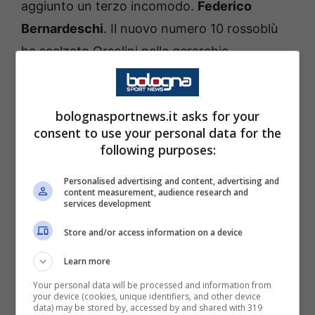
aggiunto un terzo incomodo.
Federico
Bernardeschi
. Il nuovo numero 10 rossoblù
ha scalzato Orsolini nelle gerarchie,
facendogli perdere qualche certezza.
Una
concorrenza estremamente leale e
bolognasportnews.it asks for your
costruttiva, ma che sicuramente ha inciso
consent to use your personal data for the
sulla stagione del 7.
following purposes:
In questo finale, tuttavia, l’Orso sembra
Personalised advertising and content, advertising and
content measurement, audience research and
essere sereno e il clima è ben più disteso. Lui
services development
ha ritrovato il gol, il Bologna ha vinto due
Store and/or access information on a device
partite importanti (anche se purtroppo inutili)
Learn more
e
adesso si pensa al rinnovo
.
Your personal data will be processed and information from
your device (cookies, unique identifiers, and other device
data) may be stored by, accessed by and shared with 319
Il
Corriere dello Sport
racconta di contatti tra