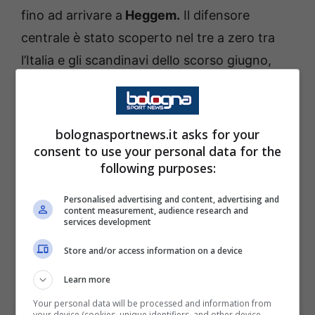
fino ad arrivare a
Heggem.
Il difensore
centrale è stato scoperto nel tre a zero tra
l’Italia e gli scandinavi dello scorso giugno,
una prestazione che ha portato il giocatore a
passare al Bologna.
bolognasportnews.it asks for your
Il classe 1999 è stato protagonista di un inizio
consent to use your personal data for the
following purposes:
di stagione da top player con pochissime
partite sbagliate a infortuni che hanno
Personalised advertising and content, advertising and
content measurement, audience research and
minato il suo rendimento nel proseguire della
services development
stagione. Il giocatore comunque si candida a
Store and/or access information on a device
una maglia da titolare nello scacchiere della
Learn more
sua Norvegia.
Your personal data will be processed and information from
your device (cookies, unique identifiers, and other device