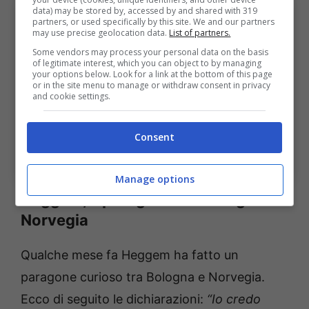
data) may be stored by, accessed by and shared with 319
partners, or used specifically by this site. We and our partners
may use precise geolocation data.
List of partners.
Some vendors may process your personal data on the basis
of legitimate interest, which you can object to by managing
your options below. Look for a link at the bottom of this page
or in the site menu to manage or withdraw consent in privacy
and cookie settings.
Consent
(Ansa Foto) Bolognasportnews
Manage options
Heggem, il paragone tra Bologna e
Norvegia
Qualche mese fa Heggem ha fatto un
paragone curioso tra Bologna e Norvegia.
Ecco di seguito le dichiarazioni:
“
Io credo