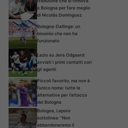
tradizione che si rinnova:
a Bologna per fare meglio
di Nicolás Domínguez
Bologna-Dallinga: un
binomio che non ha
funzionato
Lazio su Jens Odgaard:
avviati i primi contatti con
gli agenti
Piccoli favorito, ma non è
l’unico nome: tutte le
alternative per l’attacco
del Bologna
Bologna, Lepore
sottolinea: “Non
abbandoneremo il