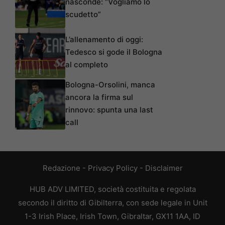
nasconde: “Vogliamo lo
scudetto”
L’allenamento di oggi:
Tedesco si gode il Bologna
al completo
Bologna-Orsolini, manca
ancora la firma sul
rinnovo: spunta una last
call
Redazione
-
Privacy Policy
-
Disclaimer
HUB ADV LIMITED, società costituita e regolata
secondo il diritto di Gibilterra, con sede legale in Unit
1-3 Irish Place, Irish Town, Gibraltar, GX11 1AA, ID