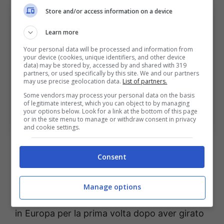
Store and/or access information on a device
Learn more
Your personal data will be processed and information from
your device (cookies, unique identifiers, and other device
data) may be stored by, accessed by and shared with 319
partners, or used specifically by this site. We and our partners
may use precise geolocation data.
List of partners.
Some vendors may process your personal data on the basis
Calciomercato Bologna: tornano di moda Freytes e
of legitimate interest, which you can object to by managing
Otávio. Più il primo del secondo, ecco perché Bologna
your options below. Look for a link at the bottom of this page
Sport News (Photo by Megan Briggs/Getty Images via
or in the site menu to manage or withdraw consent in privacy
OneFootball)
and cookie settings.
Uno di questi è
Juan Pablo Freytes
, difensore
Consent
argentino classe 2000 di piede mancino in
forza al Fluminense, in Brasile. Aggressivo e
Manage options
roccioso negli anticipi,
Freytes
approderebbe
in Europa per la prima volta dopo aver girato