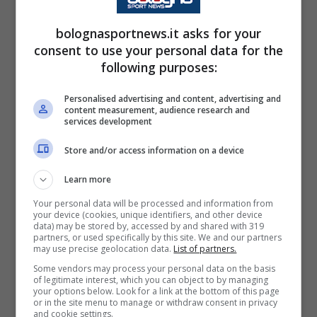
con quest’ultima esordirà in prima squadra
nella stagione 2019/20 con l’encomiabile
bolognasportnews.it asks for your
score di 12 gol in 14 partite.
consent to use your personal data for the
following purposes:
Verrà poi notato dal
Marsiglia
e approderà in
Personalised advertising and content, advertising and
Ligue 1, restando con gli olimpici dal 2020 al
content measurement, audience research and
services development
2023. Nel 2021/22 mette a segno 7 gol in 25
Store and/or access information on a device
gare giocando prevalentemente da ala
sinistra. Nel 2023/24 ecco la prima stagione
Learn more
al
Lorient
che per l’annata successiva lo gira
Your personal data will be processed and information from
your device (cookies, unique identifiers, and other device
in prestito all’Angers per poi accoglierlo di
data) may be stored by, accessed by and shared with 319
partners, or used specifically by this site. We and our partners
nuovo nel 2025/26. Dal 2021 è nella nazionale
may use precise geolocation data.
List of partners.
senegalese, nel 2022 ha anche conquistato
Some vendors may process your personal data on the basis
of legitimate interest, which you can object to by managing
una
Coppa D’Africa
con i leoni.
your options below. Look for a link at the bottom of this page
or in the site menu to manage or withdraw consent in privacy
and cookie settings.