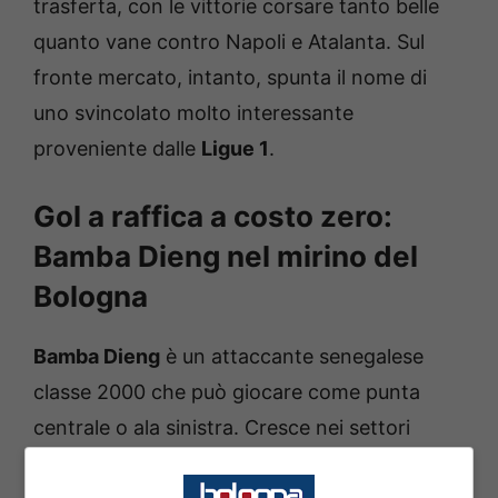
trasferta, con le vittorie corsare tanto belle
quanto vane contro Napoli e Atalanta. Sul
fronte mercato, intanto, spunta il nome di
uno svincolato molto interessante
proveniente dalle
Ligue 1
.
Gol a raffica a costo zero:
Bamba Dieng nel mirino del
Bologna
Bamba Dieng
è un attaccante senegalese
classe 2000 che può giocare come punta
centrale o ala sinistra. Cresce nei settori
giovanili senegalesi di Sonacos e Diambars,