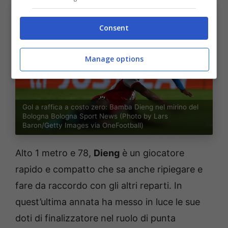
Consent
Manage options
Gol a raffica a costo zero: Bamba Dieng nel mirino del
Bologna Bologna Sport News (Photo by Lars
Baron/Getty Images via OneFootball)
Alto 1 metro e 78,
Dieng
è un giocatore
rapido e compatto che sa anche ripiegare e
fare da raccordo con gli altri reparti. In
quest’ultima annata ha messo in luce le sue
doti di finalizzatore nel ruolo di punta