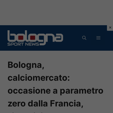
Vai
al
MENU
contenuto
Bologna,
calciomercato:
occasione a parametro
zero dalla Francia,