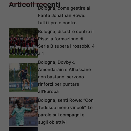
Articoli recenti
Bologna, come gestire al
Fanta Jonathan Rowe:
tutti i pro e contro
Bologna, disastro contro il
Pisa: la formazione di
Serie B supera i rossoblù 4
a 1
Bologna, Dovbyk,
Amondarain e Alhassane
non bastano: servono
rinforzi per puntare
all’Europa
Bologna, senti Rowe: “Con
Tedesco meno vincoli”. Le
parole sui compagni e
sugli obiettivi