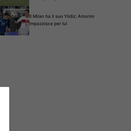
Il Milan ha il suo Yildiz: Amorim
impazzisce per lui