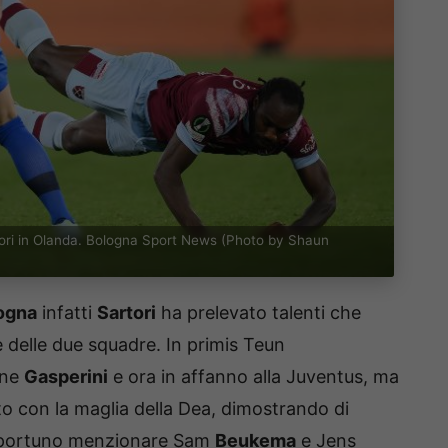
tori in Olanda. Bologna Sport News (Photo by Shaun
logna
infatti
Sartori
ha prelevato talenti che
 delle due squadre. In primis Teun
one
Gasperini
e ora in affanno alla Juventus, ma
 con la maglia della Dea, dimostrando di
opportuno menzionare Sam
Beukema
e Jens