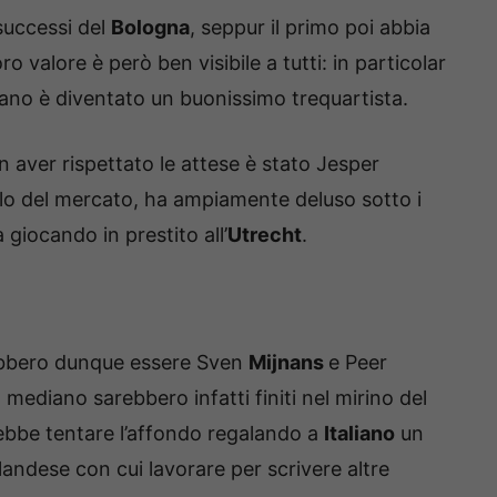
 successi del
Bologna
, seppur il primo poi abbia
 loro valore è però ben visibile a tutti: in particolar
liano è diventato un buonissimo trequartista.
 aver rispettato le attese è stato Jesper
ello del mercato, ha ampiamente deluso sotto i
 giocando in prestito all’
Utrecht
.
rebbero dunque essere Sven
Mijnans
e Peer
l mediano sarebbero infatti finiti nel mirino del
trebbe tentare l’affondo regalando a
Italiano
un
andese con cui lavorare per scrivere altre