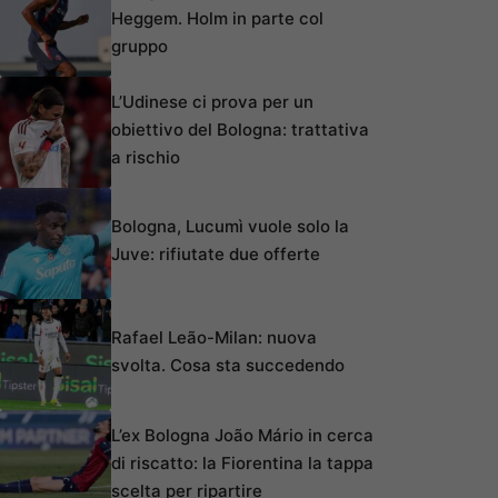
Heggem. Holm in parte col
gruppo
L’Udinese ci prova per un
obiettivo del Bologna: trattativa
a rischio
Bologna, Lucumì vuole solo la
Juve: rifiutate due offerte
Rafael Leão-Milan: nuova
svolta. Cosa sta succedendo
L’ex Bologna João Mário in cerca
di riscatto: la Fiorentina la tappa
scelta per ripartire