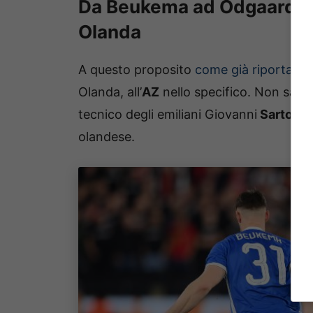
Da Beukema ad Odgaard: i c
Olanda
A questo proposito
come già riportato
i
Olanda, all’
AZ
nello specifico. Non sareb
tecnico degli emiliani Giovanni
Sartori
pr
olandese.