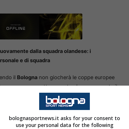
nuovamente dalla squadra olandese: i
ersonale e di squadra
cendo il
Bologna
non giocherà le coppe europee
uto comunque un ottavo posto che rappresenta il
blù dal 2001-2002. La prossima dovrà dunque
 felsinei e questo passerà verosimilmente da un
bolognasportnews.it asks for your consent to
use your personal data for the following