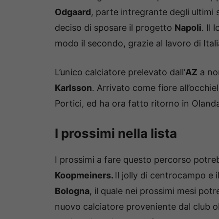
Odgaard
, parte intregrante degli ultimi
deciso di sposare il progetto
Napoli
. Il
modo il secondo, grazie al lavoro di Ita
L’unico calciatore prelevato dall’
AZ
a non
Karlsson
. Arrivato come fiore all’occhi
Portici, ed ha ora fatto ritorno in Olanda
I prossimi nella lista
I prossimi a fare questo percorso pot
Koopmeiners.
Il jolly di centrocampo e i
Bologna
, il quale nei prossimi mesi po
nuovo calciatore proveniente dal club ol