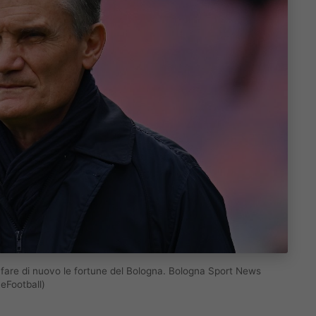
uò fare di nuovo le fortune del Bologna. Bologna Sport News
eFootball)