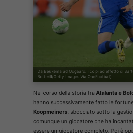
Da Beukema ad Odgaard: i colpi ad effetto di Sar
Botterill/Getty Images Via OneFootball)
Nel corso della storia tra
Atalanta e Bo
hanno successivamente fatto le fortune
Koopmeiners
, sbocciato sotto la gesti
comunque un giocatore che ha incantato
essere un giocatore completo. Poi è 