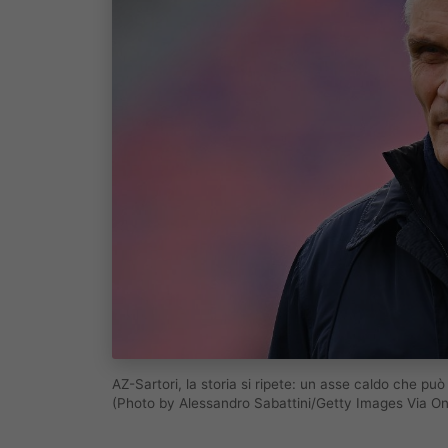
AZ-Sartori, la storia si ripete: un asse caldo che p
(Photo by Alessandro Sabattini/Getty Images Via On