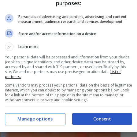
olpi ad effetto di Sartori in
purposes:
Personalised advertising and content, advertising and content
measurement, audience research and services development
l
Bologna
potrebbe pescare nuovamente in
Store and/or access information on a device
be però la prima volta che l’attuale direttore
Learn more
overebbe l’affondo per un calciatore del club
Your personal data will be processed and information from your device
(cookies, unique identifiers, and other device data) may be stored by,
accessed by and shared with 319 partners, or used specifically by this
site. We and our partners may use precise geolocation data.
List of
partners.
Some vendors may process your personal data on the basis of legitimate
interest, which you can object to by managing your options below. Look
for a link at the bottom of this page or in the site menu to manage or
withdraw consent in privacy and cookie settings.
Manage options
Consent