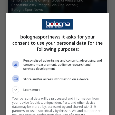
tempistica delle offerte; (Foto di Alessandro
Sabattini/Getty Images) via OneFootball;
BolognaSportNews
bolognasportnews.it asks for your
Fenucci ha espresso la volontà di trattenere
consent to use your personal data for the
Castro, ma chiaramente questa volontà deve
following purposes:
essere ricambiata. La situazione in cui si
Personalised advertising and content, advertising and
ritrova il Bologna adesso è quella in cui ogni
content measurement, audience research and
services development
offerta va valutata, e in cui nessuno è
Store and/or access information on a device
incedibile.
Learn more
Un addio certo
Your personal data will be processed and information from
your device (cookies, unique identifiers, and other device
data) may be stored by, accessed by and shared with 319
All’interno di questo panorama incerto c’è
partners, or used specifically by this site. We and our partners
may use precise geolocation data.
List of partners.