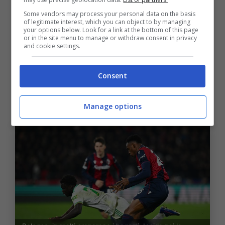
però un monito che, questa volta, pare essere
Some vendors may process your personal data on the basis
ineluttabile, ovvero l’addio di Lucumi. Il
of legitimate interest, which you can object to by managing
your options below. Look for a link at the bottom of this page
difensore era stato ad un passo dall’addio già
or in the site menu to manage or withdraw consent in privacy
and cookie settings.
un anno fa, salvo poi continuare ad indossare
ancora per una stagione la maglia del
Consent
Bologna, coadiuvato dagli introiti dell’Europa
League.
Manage options