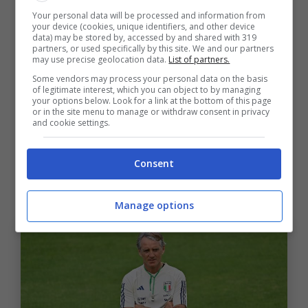
Your personal data will be processed and information from
your device (cookies, unique identifiers, and other device
data) may be stored by, accessed by and shared with 319
Del resto, Mancini non ha mai nascosto il
partners, or used specifically by this site. We and our partners
may use precise geolocation data.
List of partners.
rimpianto per il modo in cui si è chiusa la sua
Some vendors may process your personal data on the basis
avventura con l’Italia. E chi lo conosce bene
of legitimate interest, which you can object to by managing
your options below. Look for a link at the bottom of this page
racconta che quella ferita non si sia mai
or in the site menu to manage or withdraw consent in privacy
and cookie settings.
completamente rimarginata.
Consent
Conte resta avanti, ma il profilo
di Mancini divide meno
Manage options