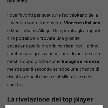
Beukema.
I due favoriti per sostituire l’ex capitano della
Juventus sono al momento
Vincenzo Italiano
e Massimiliano Allegri. Due profili agli antipodi
che potrebbero trovare una grande
occasione per la propria carriera, per il primo
sarebbe una grossa occasione di mettersi alla
mostra dopo piazze come
Bologna e Firenze,
mentre per il secondo sarebbe una chance di
riscatto dopo il disastro al Milan in termini
sportivi.
La rivelazione del top player
sul futuro a Napoli