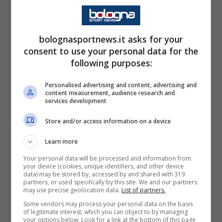
Tra i giocatori che sembravano certi
bolognasportnews.it asks for your
dell’addio c’era Romelu Lukaku, reduce da una
consent to use your personal data for the
stagione piena di problemi fisici. L’ex Milan e
following purposes:
Inter ha però sorpreso tutto nell’intervista
in
Personalised advertising and content, advertising and
patria rilasciata ai colleghi di
Nieuwsblad
-.
content measurement, audience research and
services development
“
Ho ancora un anno di contratto e nella mia
mente sono un giocatore azzurro.
Non sono
Store and/or access information on a device
il tipo che chiedere di andarsene. Con il
Learn more
Napoli va tutto bene, non ci sono problemi.
I
Your personal data will be processed and information from
your device (cookies, unique identifiers, and other device
media italiani hanno esagerato, sono un po’
data) may be stored by, accessed by and shared with 319
partners, or used specifically by this site. We and our partners
infastidito.
Non sono venuto in Belgio in
may use precise geolocation data.
List of partners.
vacanza, la mia intenzione era solo quella di
Some vendors may process your personal data on the basis
of legitimate interest, which you can object to by managing
tornare al più presto in forza per i Mondiali
your options below. Look for a link at the bottom of this page