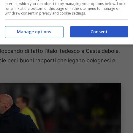
interest, which you can object to by managing your options below. Look
percorso ricco di bei ricordi.
for a link at the bottom of this page or in the site menu to manage or
withdraw consent in privacy and cookie settings.
ossibili.
O la società felsinea concede a
lancio, ma mettendosi alla ricerca (non facile) di
Manage options
Consent
 meno probabile,
Saputo potrebbe dire di no,
loccando di fatto l’italo-tedesco a Casteldebole.
ecie per i buoni rapporti che legano bolognesi e