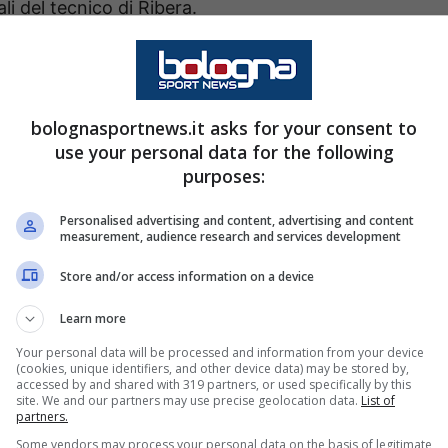
li del tecnico di Ribera.
o dell’incontro: il Napoli osserva
ul tavolo c’è il futuro del Bologna. Il club fino a
bolognasportnews.it asks for your consent to
use your personal data for the following
guire con Italiano
, forte anche di un altro anno
purposes:
Personalised advertising and content, advertising and content
measurement, audience research and services development
n
le intenzioni reali del mister
, che da tempo
ssoblù, e ora è anche fortemente
tentato dalla
Store and/or access information on a device
Laurentiis
.
Learn more
Your personal data will be processed and information from your device
e proposto a Italiano
3-3,5 milioni più bonus
(cookies, unique identifiers, and other device data) may be stored by,
accessed by and shared with 319 partners, or used specifically by this
udetto e già qualificato in Champions League.
site. We and our partners may use precise geolocation data.
List of
partners.
nzo chiederà al Bologna il via libera
, lasciando
Some vendors may process your personal data on the basis of legitimate