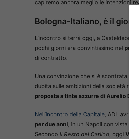
capiremo ancora meglio le intenzioni rea
Bologna-Italiano, è il giorn
L’incontro si terrà oggi, a Casteldebole. S
pochi giorni era convintissimo nel
prose
di contratto.
Una convinzione che si è scontrata co
dubita sulle ambizioni della società ro
proposta a tinte azzurre di Aurelio De 
Nell’incontro della Capitale
, ADL avrebb
per due anni
, in un Napoli con vista Sc
Secondo
Il Resto del Carlino
, oggi
Vince