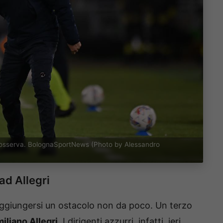
poli osserva. BolognaSportNews (Photo by Alessandro
 ad Allegri
 aggiungersi un ostacolo non da poco. Un terzo
iliano Allegri
. I dirigenti azzurri, infatti, ieri