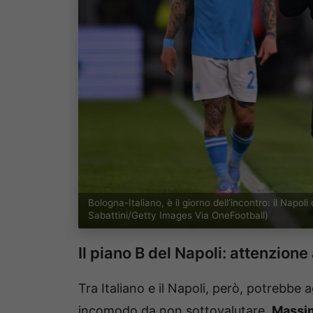
Bologna-Italiano, è il giorno dell’incontro: il Na
Sabattini/Getty Images Via OneFootball)
Il piano B del Napoli: attenzione
Tra Italiano e il Napoli, però, potrebbe
incomodo da non sottovalutare.
Massim