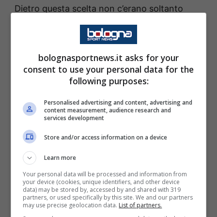
Dietro questa scelta non c’erano soltanto
motivazioni tecniche. La dirigenza bavarese
aveva bisogno di alleggerire il monte ingaggi
e recuperare parte dell’investimento fatto sul
bolognasportnews.it asks for your
consent to use your personal data for the
colombiano. Così il profilo di Coman è
following purposes:
diventato improvvisamente quello perfetto
da sacrificare. Una decisione che, secondo
Personalised advertising and content, advertising and
content measurement, audience research and
diverse indiscrezioni interne, avrebbe creato
services development
anche tensioni dentro il club, con il direttore
Store and/or access information on a device
sportivo
Max Eberl
criticato per aver
Learn more
accettato troppo rapidamente l’offerta
Your personal data will be processed and information from
dell’
Al-Nassr
.
your device (cookies, unique identifiers, and other device
data) may be stored by, accessed by and shared with 319
partners, or used specifically by this site. We and our partners
may use precise geolocation data.
List of partners.
Alla fine l’operazione si è chiusa per circa 25