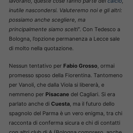
lavorano, queste cose fanno parte del
calcio
,
inutile nascondersi. Valuteremo noi e gli altri:
possiamo anche scegliere, ma
principalmente siamo scelti
”. Con Tedesco a
Bologna, l’opzione permanenza a Lecce sale
di molto nella quotazione.
Nessun tentativo per
Fabio Grosso
, ormai
promesso sposo della Fiorentina. Tantomeno
per Vanoli, che dalla Viola si libererà, e
nemmeno per
Pisacane
del Cagliari. Si era
parlato anche di
Cuesta
, ma il futuro dello
spagnolo del Parma è un vero enigma, tra chi
racconta di conferma sicura e chi di contatti
con altri club di A (Bologna compreso, anche