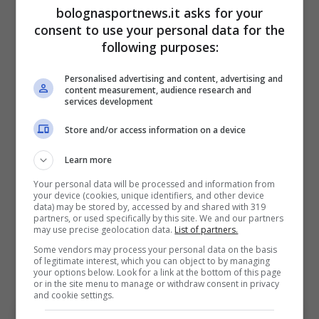
In questo modo
Daniele De Rossi
ha
bolognasportnews.it asks for your
consolidato il rapporto con il
Genoa
, mentre
consent to use your personal data for the
following purposes:
sorprende un po’ di più la decisione di
Palladino
, a un passo dalla separazione
Personalised advertising and content, advertising and
content measurement, audience research and
ufficiale con l’
Atalanta
. Che abbia già trovato
services development
una nuova destinazione?
Store and/or access information on a device
Nel frattempo il
Bologna
non si è perso
Learn more
sicuramente d’animo e
ha subito avviato i
Your personal data will be processed and information from
your device (cookies, unique identifiers, and other device
contatti con Tedesco
. Ora il tecnico nato a
data) may be stored by, accessed by and shared with 319
partners, or used specifically by this site. We and our partners
Rossano Calabro è estremamente vicino alla
may use precise geolocation data.
List of partners.
panchina rossoblù, nonché alla prima
Some vendors may process your personal data on the basis
of legitimate interest, which you can object to by managing
esperienza in Italia.
your options below. Look for a link at the bottom of this page
or in the site menu to manage or withdraw consent in privacy
and cookie settings.