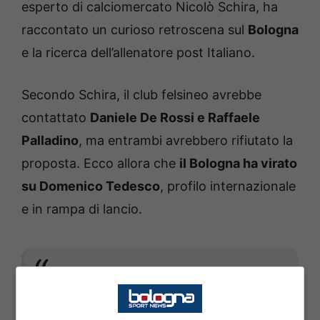
esperto di calciomercato Nicolò Schira, ha
raccontato un curioso retroscena sul
Bologna
e la ricerca dell’allenatore post Italiano.
Secondo Schira, il club felsineo avrebbe
contattato
Daniele De Rossi e Raffaele
Palladino
, ma entrambi avrebbero rifiutato la
proposta. Ecco allora che
il Bologna ha virato
su Domenico Tedesco
, profilo internazionale
e in rampa di lancio.