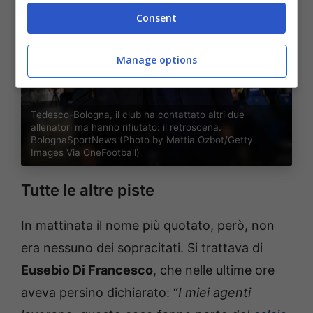
Consent
Manage options
Tedesco-Bologna, il club ha contattato altri due
allenatori ma hanno rifiutato: il retroscena.
BolognaSportNews (Photo by Mattia Ozbot/Getty
Images Via OneFootball)
Tutte le altre piste
In mattinata il nome più quotato, però, non
era nessuno dei sopracitati. Si trattava di
Eusebio Di Francesco
, che nelle ultime ore
aveva persino dichiarato: “
I miei agenti