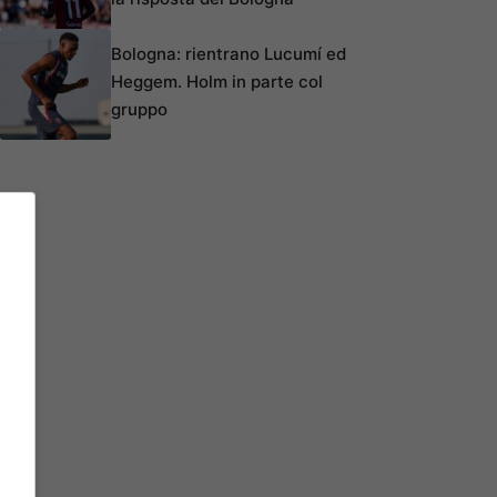
Bologna: rientrano Lucumí ed
Heggem. Holm in parte col
gruppo