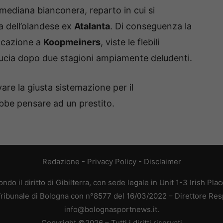
 mediana bianconera, reparto in cui si
la dell’olandese ex
Atalanta
. Di conseguenza la
ocazione a
Koopmeiners
, viste le flebili
iducia dopo due stagioni ampiamente deludenti.
are la giusta sistemazione per il
bbe pensare ad un prestito.
Redazione
-
Privacy Policy
-
Disclaimer
do il diritto di Gibilterra, con sede legale in Unit 1-3 Irish Pla
 Tribunale di Bologna con n°8577 del 16/03/2022 – Direttore Res
info@bolognasportnews.it.
Copyright ©2026 – Tutti i diritti riservati