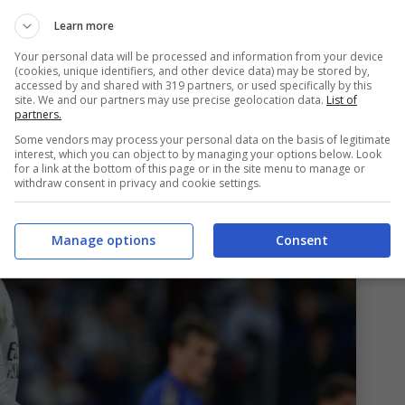
Continassa è quello di
Camavinga
,
Learn more
el
Real Madrid
. Viste le difficoltà palesate con i
Your personal data will be processed and information from your device
a occasione di mercato.
(cookies, unique identifiers, and other device data) may be stored by,
accessed by and shared with 319 partners, or used specifically by this
site. We and our partners may use precise geolocation data.
List of
partners.
Some vendors may process your personal data on the basis of legitimate
interest, which you can object to by managing your options below. Look
for a link at the bottom of this page or in the site menu to manage or
withdraw consent in privacy and cookie settings.
Manage options
Consent