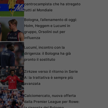
centrocampista che ha stregato
tutti al Mondiale
Bologna, l’allenamento di oggi:
Holm, Heggem e Lucumí in
gruppo, Orsolini out per
influenza
Lucumí, incontro con la
dirigenza: il Bologna ha già
pronto il sostituto
Zirkzee verso il ritorno in Serie
A: la trattativa è sempre più
avanzata
Calciomercato, nuova offerta
dalla Premier League per Rowe:
la risposta del Bologna