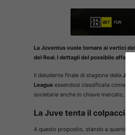
La Juventus vuole tornare ai vertici de
del Real. I dettagli del possibile affare
Il deludente finale di stagione della
Juve
League
essendosi classificata come sest
societarie anche in chiave mercato, ma sp
La Juve tenta il colpaccio d
A questo proposito, stando a quanto rif