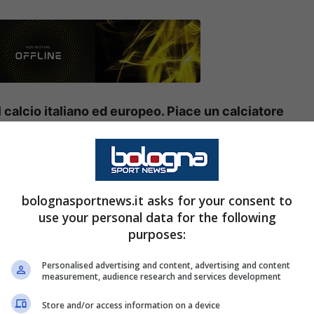
l calcio italiano ed europeo. Piace un calciatore
ntus
, esclusa dalla prossima
Champions
a, non limita quelle che sono le ambizioni
bolognasportnews.it asks for your consent to
use your personal data for the following
inge a fare delle valutazioni in vista del futuro.
purposes:
al Real: i dettagli
Personalised advertising and content, advertising and content
measurement, audience research and services development
erisce la
Gazzetta dello Sport
, il nome nuovo
Store and/or access information on a device