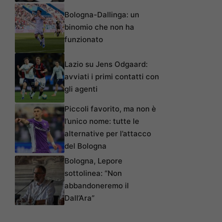
Bologna-Dallinga: un
binomio che non ha
funzionato
Lazio su Jens Odgaard:
avviati i primi contatti con
gli agenti
Piccoli favorito, ma non è
l’unico nome: tutte le
alternative per l’attacco
del Bologna
Bologna, Lepore
sottolinea: “Non
abbandoneremo il
Dall’Ara”