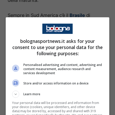
della maturità.
Sempre in Sud America c’è il
Brasile
di
Ancelotti. La Selecao a differenza
dell’Argentina ha una rosa che sembra meno
pronta rispetto ad altri Mondiali dove i
bolognasportnews.it asks for your
consent to use your personal data for the
verdeoro partivano come super favoriti.
following purposes:
I fuoriclasse non mancano come
Alisson
,
Personalised advertising and content, advertising and
content measurement, audience research and
Marquinhos e Vinicius Junior
e soprattutto a
services development
dominare la scena a livello mediatico è
Store and/or access information on a device
Neymar Jr. Il classe 1992 sembrava lontano
Learn more
dal giro della Nazionale ma è riuscito
Your personal data will be processed and information from
comunque a rientrare nei 26 convocati in
your device (cookies, unique identifiers, and other device
data) may be stored by, accessed by and shared with 319
qualche modo a discapito di alcuni nomi