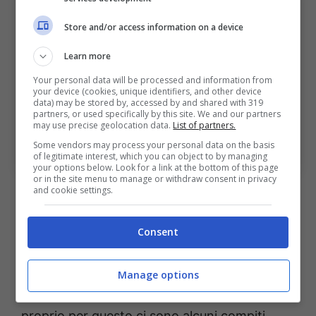
Store and/or access information on a device
Learn more
Your personal data will be processed and information from
your device (cookies, unique identifiers, and other device
data) may be stored by, accessed by and shared with 319
partners, or used specifically by this site. We and our partners
may use precise geolocation data.
List of partners.
Milan, regna la delusione e il pessimismo nel tifo
Some vendors may process your personal data on the basis
rossonero (Ansa Foto) – BolognaSportnews
of legitimate interest, which you can object to by managing
your options below. Look for a link at the bottom of this page
or in the site menu to manage or withdraw consent in privacy
Milan, arriva la clamorosa
and cookie settings.
telefonata: la ricostruzione
Consent
Ma quello che fa più scalpore è la
ricostruzione del Corriere della Sera. Il
Milan
Manage options
in questo momento è senza dirigenza e
proprio per questo ci sono alcuni compiti