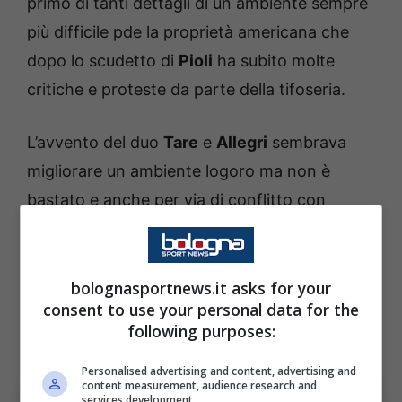
primo di tanti dettagli di un ambiente sempre
più difficile pde la proprietà americana che
dopo lo scudetto di
Pioli
ha subito molte
critiche e proteste da parte della tifoseria.
L’avvento del duo
Tare
e
Allegri
sembrava
migliorare un ambiente logoro ma non è
bastato e anche per via di conflitto con
Ibrahimovic, il nuovo assetto tecnico e
dirigenziale dopo un inizio ottimo ha visto poi
un tracollo totale nel girone di ritorno che ha
bolognasportnews.it asks for your
consent to use your personal data for the
portato il
Milan
dal secondo al quinto posto
following purposes:
finale.
Personalised advertising and content, advertising and
content measurement, audience research and
services development