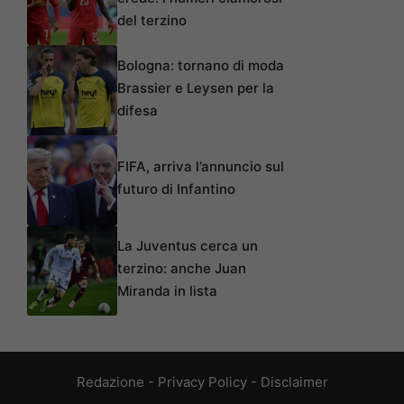
del terzino
Bologna: tornano di moda
Brassier e Leysen per la
difesa
FIFA, arriva l’annuncio sul
futuro di Infantino
La Juventus cerca un
terzino: anche Juan
Miranda in lista
Redazione
-
Privacy Policy
-
Disclaimer