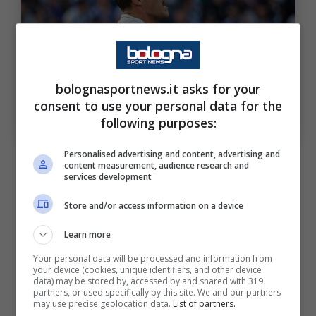
bolognasportnews.it asks for your
consent to use your personal data for the
Ufficiale: il centravanti è a tutti gli effetti un calciatore
following purposes:
azzurro. Bologna Sport News (Ansa foto)
Personalised advertising and content, advertising and
Questo il comunicato del club: “
La SSC Napoli
content measurement, audience research and
services development
comunica che sono maturate le condizioni
per l’acquisizione a titolo definitivo delle
Store and/or access information on a device
prestazioni sportive del calciatore Rasmus
Learn more
Winther Højlund dal Manchester United
Your personal data will be processed and information from
your device (cookies, unique identifiers, and other device
Football Club. Lo scorso 13 settembre il
data) may be stored by, accessed by and shared with 319
partners, or used specifically by this site. We and our partners
nostro numero 19 realizza il suo primo gol,
may use precise geolocation data.
List of partners.