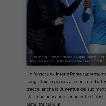
Juan Jesus in scadenza con il Napoli: due club di 
Abdullah Ahmed/Getty Images Via OneFootball)
Il difensore ex
Inter e Roma
rappresente
spogliatoio esperienza e carisma. Tuttav
tracce: anche la
Juventus
del suo men
starebbe pensando seriamente al class
piste, tra cui
Kim
.