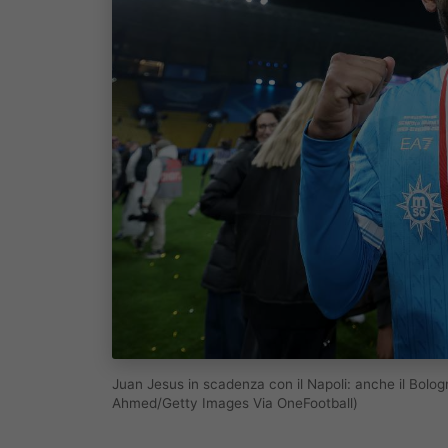
Juan Jesus in scadenza con il Napoli: anche il Bolo
Ahmed/Getty Images Via OneFootball)