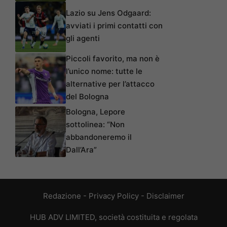
Lazio su Jens Odgaard:
avviati i primi contatti con
gli agenti
Piccoli favorito, ma non è
l’unico nome: tutte le
alternative per l’attacco
del Bologna
Bologna, Lepore
sottolinea: “Non
abbandoneremo il
Dall’Ara”
Redazione
-
Privacy Policy
-
Disclaimer
HUB ADV LIMITED, società costituita e regolata