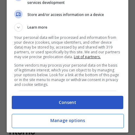
services development
difficoltà degli ultimi anni: “
Negli ultimi due
Store and/or access information on a device
anni l’unica cosa di cui avrei potuto
parlareerano i miei infortuni. Arrivo da un
Learn more
periodo che mi ha letteralmente logorato.
Your personal data will be processed and information from
your device (cookies, unique identifiers, and other device
Volevo staccare da tutto. A inizio 2025 ho
data) may be stored by, accessed by and shared with 319
partners, or used specifically by this site. We and our partners
avuto un grosso problema, sono stati
may use precise geolocation data.
List of partners.
momenti spiacevoli. Avevo toccato il fondo,
Some vendors may process your personal data on the basis
of legitimate interest, which you can object to by managing
all’improvviso mi capitava di andare in
your options below. Look for a link at the bottom of this page
or in the site menu to manage or withdraw consent in privacy
palestra per allenarmi e più volte
and cookie settings.
interrompevo l’allenamento e andavo in
bagno a sfogarmi e piangere”.
Consent
Le parole di Milik sul suo
Manage options
ritorno