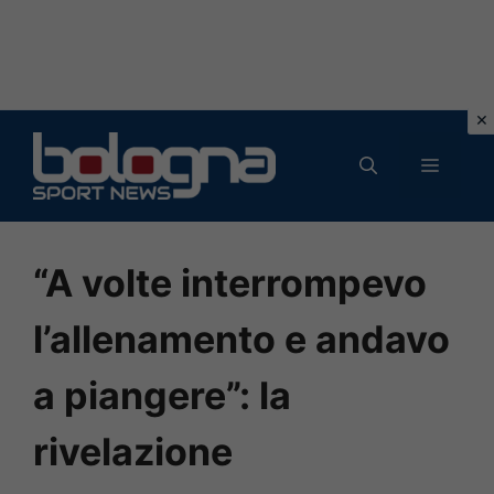
Vai
al
MENU
contenuto
“A volte interrompevo
l’allenamento e andavo
a piangere”: la
rivelazione