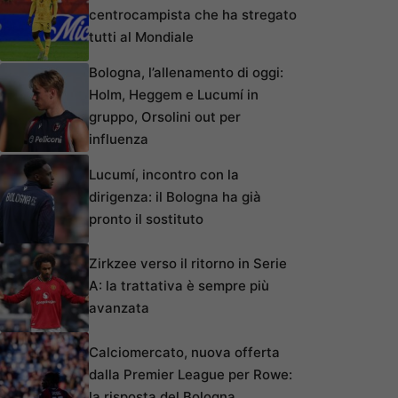
centrocampista che ha stregato
tutti al Mondiale
Bologna, l’allenamento di oggi:
Holm, Heggem e Lucumí in
gruppo, Orsolini out per
influenza
Lucumí, incontro con la
dirigenza: il Bologna ha già
pronto il sostituto
Zirkzee verso il ritorno in Serie
A: la trattativa è sempre più
avanzata
Calciomercato, nuova offerta
dalla Premier League per Rowe:
la risposta del Bologna