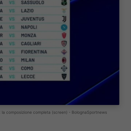
ta: la composizione completa (screen) - BolognaSportnews