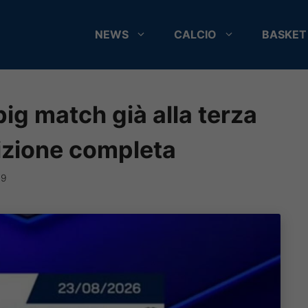
NEWS
CALCIO
BASKET
big match già alla terza
izione completa
39