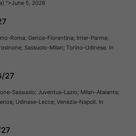
la)
">June 5, 2026
27
Como-Roma; Genoa-Fiorentina; Inter-Parma;
osinone; Sassuolo-Milan; Torino-Udinese. In
6/27
one-Sassuolo; Juventus-Lazio; Milan-Atalanta;
noa; Udinese-Lecce; Venezia-Napoli. In
/27