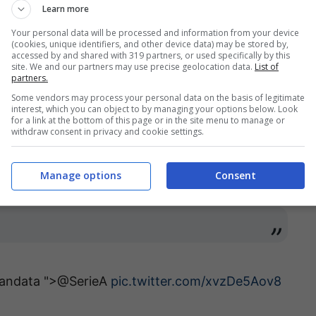
Learn more
tus; Torino-Roma; Venezia-Fiorentina. In
Your personal data will be processed and information from your device
(cookies, unique identifiers, and other device data) may be stored by,
accessed by and shared with 319 partners, or used specifically by this
site. We and our partners may use precise geolocation data.
List of
partners.
/27
Some vendors may process your personal data on the basis of legitimate
interest, which you can object to by managing your options below. Look
for a link at the bottom of this page or in the site menu to manage or
osinone-Como; Juventus-Atalanta; Milan-Lecce;
withdraw consent in privacy and cookie settings.
er; Udinese-Cagliari; Venezia-Lazio. In
Manage options
Consent
i andata
">@SerieA
pic.twitter.com/xvzDe5Aov8