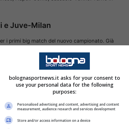
li e Juve-Milan
r i primi big match del nuovo campionato. Già
l prossimo
6 settembre
, si giocheranno due sfide
-Napoli.
nata: Bologna-Sassuolo; Cagliari-Lecce;
bolognasportnews.it asks for your consent to
use your personal data for the following
Genoa-Como; Inter-Napoli; Juventus-Milan;
purposes:
-Lazio.
Personalised advertising and content, advertising and content
measurement, audience research and services development
/27
Store and/or access information on a device
rosinone; Inter-Udinese; Lazio-Milan; Lecce-