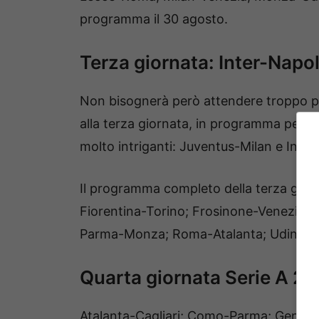
programma il 30 agosto.
Terza giornata: Inter-Napo
Non bisognerà però attendere troppo pe
alla terza giornata, in programma per i
molto intriganti: Juventus-Milan e Inter
Il programma completo della terza gior
Fiorentina-Torino; Frosinone-Venezia; 
Parma-Monza; Roma-Atalanta; Udinese
Quarta giornata Serie A 26
Atalanta-Cagliari; Como-Parma; Genoa-F