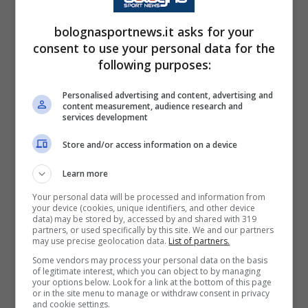
tradizione per vincere le partite. L’Italia ha
ancora una grande cultura calcistica: tattica,
bolognasportnews.it asks for your
disciplina difensiva e sviluppo dei giocatori
consent to use your personal data for the
following purposes:
non sono scomparsi. Tuttavia, il calcio
moderno è cambiato: è più veloce, più fisico
Personalised advertising and content, advertising and
content measurement, audience research and
e più diretto. Se non ti adatti, fai fatica
services development
indipendentemente dal nome”.
Store and/or access information on a device
Il consiglio di Terim
Learn more
Your personal data will be processed and information from
your device (cookies, unique identifiers, and other device
Nel corso dell’intervista ha anche modo di
data) may be stored by, accessed by and shared with 319
partners, or used specifically by this site. We and our partners
dare un consiglio fornendo un appunto alla
may use precise geolocation data.
List of partners.
Serie A:
“
Ci sono club importanti, ma il gioco
Some vendors may process your personal data on the basis
of legitimate interest, which you can object to by managing
a volte può essere troppo controllato e
your options below. Look for a link at the bottom of this page
or in the site menu to manage or withdraw consent in privacy
prudente. Questo crea differenze in campo
and cookie settings.