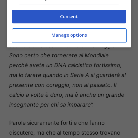
internazionale. Non direi mai ‘l’Italia è finita’
perché sarebbe irrispettoso. Siete stati il
Consent
miglior campionato del mondo tra gli anni ’90
Manage options
e l’inizio del 2000, ma il calcio cambia e chi si
adatta più velocemente ha un vantaggio.
Sono certo che tornerete al Mondiale
perché avete un DNA calcistico fortissimo,
ma lo farete quando in Serie A si guarderà al
presente con coraggio, non al passato. Il
calcio a volte è duro, ma è anche un grande
insegnante per chi sa imparare”.
Parole sicuramente forti e che fanno
discutere, ma che al tempo stesso trovano