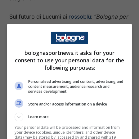
Sul futuro di Lucumì ai
rossoblù
:
“Bologna per
lui rappresenta casa. Anche la scorsa estate
si erano presentate occasioni rilevanti, ma
non si è trovato l’accordo giusto per
bolognasportnews.it asks for your
concretizzare il trasferimento. Oggi penso
consent to use your personal data for the
che sia arrivato il momento di affrontare una
following purposes:
nuova esperienza: valuteremo con calma le
Personalised advertising and content, advertising and
opportunità che offrirà il mercato e capiremo
content measurement, audience research and
services development
se ci saranno le condizioni migliori per tutti”.
Store and/or access information on a device
Learn more
Your personal data will be processed and information from
your device (cookies, unique identifiers, and other device
data) may be stored by, accessed by and shared with 319