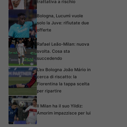
trattativa a rischio
Bologna, Lucumì vuole
solo la Juve: rifiutate due
offerte
Rafael Leão-Milan: nuova
svolta. Cosa sta
succedendo
L’ex Bologna João Mário in
cerca di riscatto: la
Fiorentina la tappa scelta
per ripartire
Il Milan ha il suo Yildiz:
Amorim impazzisce per lui