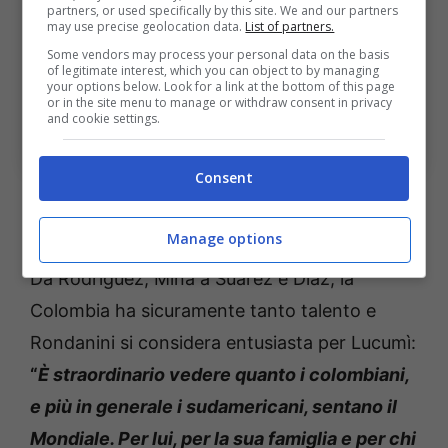
partners, or used specifically by this site. We and our partners
may use precise geolocation data.
List of partners.
Some vendors may process your personal data on the basis
of legitimate interest, which you can object to by managing
your options below. Look for a link at the bottom of this page
or in the site menu to manage or withdraw consent in privacy
and cookie settings.
Bologna, la situazione contrattuale di Lucumì (Ansa
foto)Bolognasportnews
Consent
Mondiale, Lucumì vuole stupire con
la Colombia
Manage options
Da Rodriguez, Mina a Suarez e Diaz, la
Colombia ha sicuramente tanto talento e
Rondanini si considera entusiasta per Lucumì:
“
È straordinario vedere quanto i colombiani,
e più in generale i sudamericani, sentano il
Mondiale. Per lui, per la sua famiglia e per chi