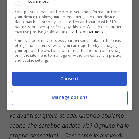
Learn more
Le parole di Sartori sull’addio
Your personal data will be processed and information from
your device (cookies, unique identifiers, and other device
di Italiano
data) may be stored by, accessed by and shared with 319
partners, or used specifically by this site. We and our partners
may use precise geolocation data.
List of partners.
Poi sposta il focus sull’addio di
Italiano
:
Some vendors may process your personal data on the basis
of legitimate interest, which you can object to by managing
“
Speravo restasse, personalmente, per
your options below. Look for a link at the bottom of this page
or in the site menu to manage or withdraw consent in privacy
proseguire sul nostro cammino e dare un
and cookie settings.
seguito al nostro progetto, dopo due anni
fatti molto bene. Il perché dell’addio?
Consent
Pensava che un ciclo fosse finito e quando
succede questo, anche se tu provi con
Manage options
insistenza a fargli cambiare idea, un tecnico
va avanti su quella strada. Quando abbiamo
capito che sarebbe andato via? Ognuno ha le
proprie sensazioni… Così come le avevo di