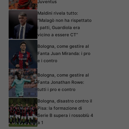
Juventus
Maldini rivela tutto:
“Malagò non ha rispettato
i patti, Guardiola era
vicino a essere CT”
Bologna, come gestire al
Fanta Juan Miranda: i pro
e i contro
Bologna, come gestire al
Fanta Jonathan Rowe:
tutti i pro e contro
Bologna, disastro contro il
Pisa: la formazione di
Serie B supera i rossoblù 4
a 1