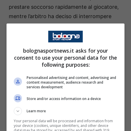
prestare soccorso rapidamente al giocatore,
mentre l’arbitro ha deciso di interrompere
definitivamente l’incontro sul punteggio di 2-1
in favore della nazionale danese.
bolognasportnews.it asks for your
La notizia più importante è arrivata poco
consent to use your personal data for the
dopo attraverso i canali ufficiali della
following purposes:
Federazione danese. Il comunicato ha
Personalised advertising and content, advertising and
rassicurato tifosi e addetti ai lavori: il
content measurement, audience research and
services development
centrocampista era cosciente e le sue
condizioni apparivano stabili. Anche il medico
Store and/or access information on a device
della nazionale, Morten Boesen, ha
Learn more
confermato che il giocatore ha lasciato il
Your personal data will be processed and information from
your device (cookies, unique identifiers, and other device
campo sulle proprie gambe e che sarebbero
data) may be stored by, accessed by and shared with 319