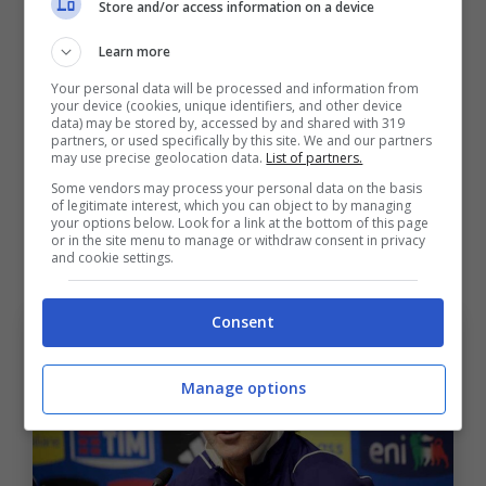
Store and/or access information on a device
soltanto di formalità
quindi toccherà a
Roberto fare questo passaggio che devo
Learn more
dire la verità lui in passato aveva accennato a
Your personal data will be processed and information from
your device (cookies, unique identifiers, and other device
iniziare. Forse per questo Malagò ha deciso
data) may be stored by, accessed by and shared with 319
partners, or used specifically by this site. We and our partners
di puntare su di lui per il futuro della
may use precise geolocation data.
List of partners.
Some vendors may process your personal data on the basis
Nazionale sempre Malagò diventi presidente
of legitimate interest, which you can object to by managing
your options below. Look for a link at the bottom of this page
e sempre che appunto tutto venga portato
or in the site menu to manage or withdraw consent in privacy
and cookie settings.
poi alle firme”.
Consent
Manage options