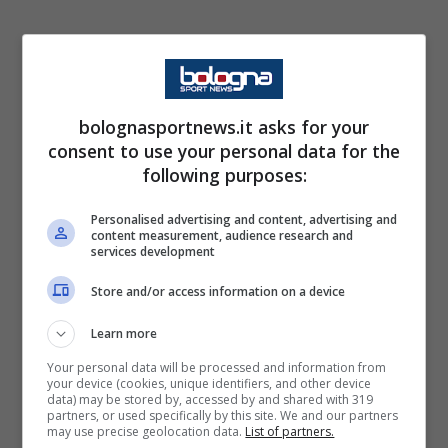
Maggiore rigidità anche per quello che
concerne i cambi. Una volta che il quarto
uomo avrà mostrato i numeri sulla lavagna
bolognasportnews.it asks for your
luminosa, il calciatore sostituito dovrà
consent to use your personal data for the
lasciare il terreno di gioco entro dieci
following purposes:
secondi passando dalla linea più vicina
. Se
Personalised advertising and content, advertising and
questo limite non verrà rispettato, il giocatore
content measurement, audience research and
services development
subentrante non potrà entrare nell’immediato
Store and/or access information on a device
sul terreno di gioco, ma solamente alla prima
interruzione dopo un minuto.
Learn more
Your personal data will be processed and information from
your device (cookies, unique identifiers, and other device
Nel mirino della Fifa sono finite poi anche le
data) may be stored by, accessed by and shared with 319
partners, or used specifically by this site. We and our partners
perdite di tempo per infortunio
. Per limitare
may use precise geolocation data.
List of partners.