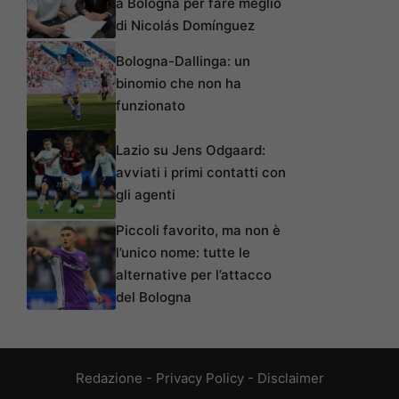
a Bologna per fare meglio
di Nicolás Domínguez
Bologna-Dallinga: un
binomio che non ha
funzionato
Lazio su Jens Odgaard:
avviati i primi contatti con
gli agenti
Piccoli favorito, ma non è
l’unico nome: tutte le
alternative per l’attacco
del Bologna
Redazione
-
Privacy Policy
-
Disclaimer