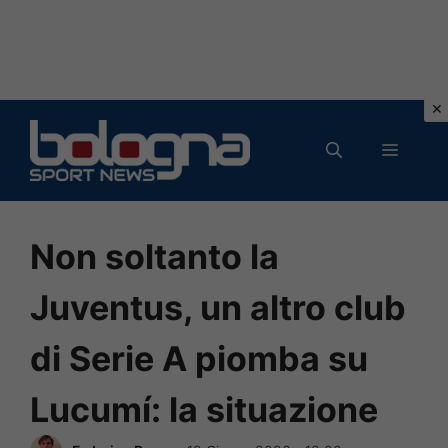
Vai
al
MENU
contenuto
Non soltanto la
Juventus, un altro club
di Serie A piomba su
Lucumí: la situazione