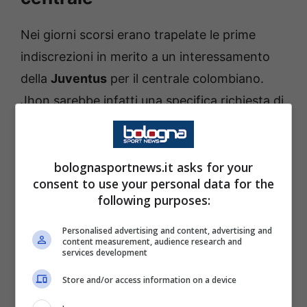
Nei giorni scorsi erano trapelate le prime
indiscrezioni in merito a un interessamento
della
Juventus
per il centrale colombiano.
Jhon sarebbe infatti una specifica richiesta di
Spalletti
: il tecnico ritiene infatti il difensore
congeniale alla sua idea di calcio, essendo
bolognasportnews.it asks for your
abile in fase di recupero e aggressione, ma al
consent to use your personal data for the
tempo stesso lucido nell’impostazione dal
following purposes:
basso.
Personalised advertising and content, advertising and
content measurement, audience research and
Tuttavia stando a quanto riferisce
Gianluca Di
services development
Marzio
, i bianconeri non sarebbero i soli ad
Store and/or access information on a device
essere interessati a Jhon
Lucumí.
Infatti