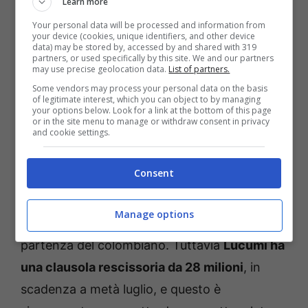
Learn more
come si apprende il difensore del
Bologna
,
Your personal data will be processed and information from
ora impegnato al
Mondiale
con la sua
your device (cookies, unique identifiers, and other device
data) may be stored by, accessed by and shared with 319
Colombia
, è un obiettivo della
Roma
in caso
partners, or used specifically by this site. We and our partners
may use precise geolocation data.
List of partners.
di partenza di Evan
N’dicka
, il cui futuro è
Some vendors may process your personal data on the basis
ancora incerto.
of legitimate interest, which you can object to by managing
your options below. Look for a link at the bottom of this page
or in the site menu to manage or withdraw consent in privacy
and cookie settings.
Jhon Lucumí: tra clausola e
richiesta del Bologna
Consent
Il
Bologna
ha ormai metabolizzato che
Manage options
verosimilmente sarà questa l’estate della
partenza del colombiano. Tuttavia
Lucumí ha
una clausola rescissoria da 28 milioni
, in
scadenza a metà luglio, e questo è