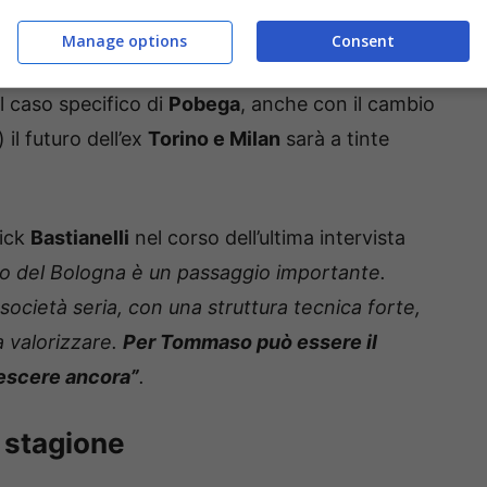
obega
Manage options
Consent
fare valutazioni da ambo le parti per capire se un
el caso specifico di
Pobega
, anche con il cambio
) il futuro dell’ex
Torino e Milan
sarà a tinte
rick
Bastianelli
nel corso dell’ultima intervista
atto del Bologna è un passaggio importante.
 società seria, con una struttura tecnica forte,
 valorizzare.
Per Tommaso può essere il
rescere ancora”
.
 stagione