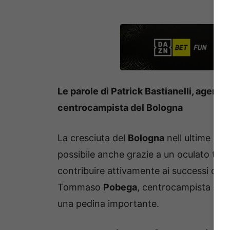
Le parole di Patrick Bastianelli, agent
centrocampista del Bologna
La cresciuta del
Bologna
nell ultime due
possibile anche grazie a un oculato turno
contribuire attivamente ai successi dell
Tommaso
Pobega
, centrocampista entr
una pedina importante.