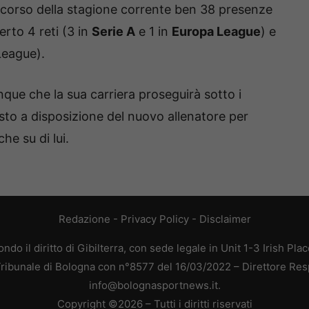
el corso della stagione corrente ben 38 presenze
erto 4 reti (3 in
Serie A
e 1 in
Europa League
) e
League).
ue che la sua carriera proseguirà sotto i
esto a disposizione del nuovo allenatore per
e su di lui.
Redazione
-
Privacy Policy
-
Disclaimer
do il diritto di Gibilterra, con sede legale in Unit 1-3 Irish Pla
 Tribunale di Bologna con n°8577 del 16/03/2022 – Direttore Res
info@bolognasportnews.it.
Copyright ©2026 – Tutti i diritti riservati