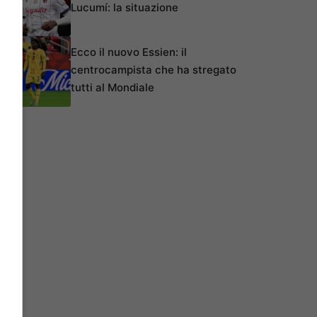
Lucumí: la situazione
Ecco il nuovo Essien: il
centrocampista che ha stregato
tutti al Mondiale