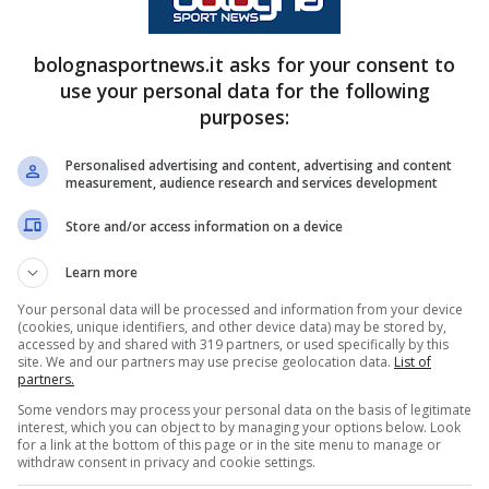
bolognasportnews.it asks for your consent to
use your personal data for the following
purposes:
Personalised advertising and content, advertising and content
measurement, audience research and services development
e di Tommaso Pobega, sul futuro del
Store and/or access information on a device
Learn more
 stagioni, con
Italiano
alla guida, è stata
Your personal data will be processed and information from your device
ver che ha consentito a tutti gli effettivi di
(cookies, unique identifiers, and other device data) may be stored by,
accessed by and shared with 319 partners, or used specifically by this
a squadra. Rientra in pieno in questa descrizione
site. We and our partners may use precise geolocation data.
List of
partners.
ato nelle rotazioni dell’allenatore diventando
Some vendors may process your personal data on the basis of legitimate
interest, which you can object to by managing your options below. Look
for a link at the bottom of this page or in the site menu to manage or
withdraw consent in privacy and cookie settings.