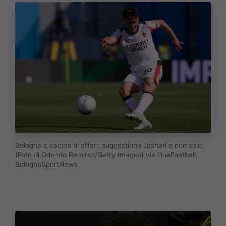
Bologna a caccia di affari: suggestione Jashari e non solo;
(Foto di Orlando Ramirez/Getty Images) via OneFootball;
BolognaSportNews