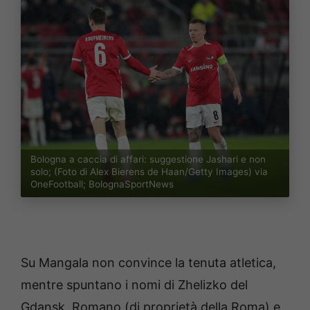
Bologna a caccia di affari: suggestione Jashari e non
solo; (Foto di Alex Bierens de Haan/Getty Images) via
OneFootball; BolognaSportNews
Su Mangala non convince la tenuta atletica,
mentre spuntano i nomi di Zhelizko del
Gdansk, Romano (di proprietà della Roma) e