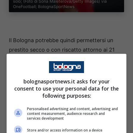
solo; (Foto di Sona Maleterova/Getty Images) via
OneFootball; BolognaSportNews
Il Bologna potrebbe quindi permettersi un
prestito secco o con riscatto attorno ai 21
milioni, nell’ipotesi in cui il Milan volesse
evitare minusvalenze. Prima ancora di questo
tema c’è però da risolvere quello in casa
bolognasportnews.it asks for your
Milan, dove non c’è ancora nessuno con cui
consent to use your personal data for the
following purposes:
parlare, e dunque le trattative non hanno
ancora motivo di esistere.
Personalised advertising and content, advertising and
content measurement, audience research and
services development
Come alternativa non tramonta la pista
Store and/or access information on a device