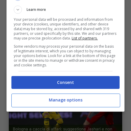
Serdar, retrocesso col Verona, che ha già
Learn more
lavorato con Tedesco nella stagione 2017-18,
e ha alle spalle il percorso dall’under 16 fino
Your personal data will be processed and information from
your device (cookies, unique identifiers, and other device
alla selzione maggiore della nazionale
data) may be stored by, accessed by and shared with 319
partners, or used specifically by this site. We and our partners
tedesca. Col Verona si può intavolare un
may use precise geolocation data.
List of partners.
Some vendors may process your personal data on the basis
discorso vista la riconferma del diesse
of legitimate interest, which you can object to by managing
your options below. Look for a link at the bottom of this page
Sogliano.
or in the site menu to manage or withdraw consent in privacy
and cookie settings.
Consent
Manage options
Bologna a caccia di affari: suggestione Jashari e non