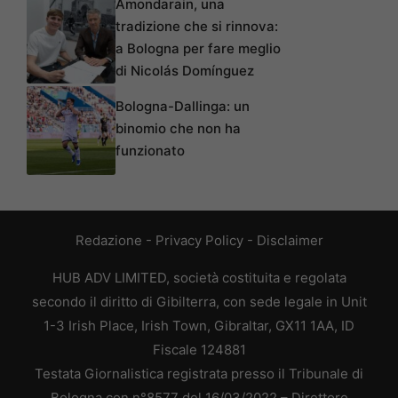
Amondarain, una
tradizione che si rinnova:
a Bologna per fare meglio
di Nicolás Domínguez
Bologna-Dallinga: un
binomio che non ha
funzionato
Redazione
-
Privacy Policy
-
Disclaimer
HUB ADV LIMITED, società costituita e regolata
secondo il diritto di Gibilterra, con sede legale in Unit
1-3 Irish Place, Irish Town, Gibraltar, GX11 1AA, ID
Fiscale 124881
Testata Giornalistica registrata presso il Tribunale di
Bologna con n°8577 del 16/03/2022 – Direttore