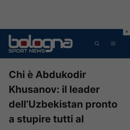
Vai
al
MENU
contenuto
Chi è Abdukodir
Khusanov: il leader
dell’Uzbekistan pronto
a stupire tutti al