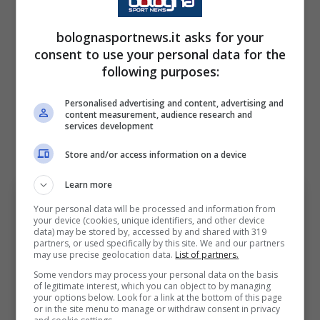
appena due partite. Un rendimento molto
bolognasportnews.it asks for your
distante da quello mostrato durante le
consent to use your personal data for the
qualificazioni africane, concluse senza subire
following purposes:
gol.
Personalised advertising and content, advertising and
content measurement, audience research and
La rissa in hotel e un esonero
services development
che entra nella storia
Store and/or access information on a device
Learn more
Your personal data will be processed and information from
your device (cookies, unique identifiers, and other device
data) may be stored by, accessed by and shared with 319
partners, or used specifically by this site. We and our partners
may use precise geolocation data.
List of partners.
Some vendors may process your personal data on the basis
of legitimate interest, which you can object to by managing
your options below. Look for a link at the bottom of this page
or in the site menu to manage or withdraw consent in privacy