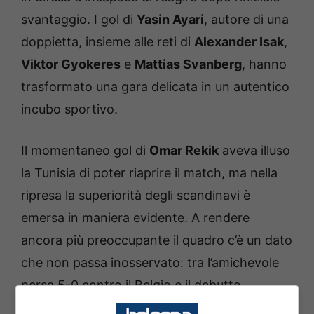
svantaggio. I gol di
Yasin Ayari
, autore di una
doppietta, insieme alle reti di
Alexander Isak
,
Viktor Gyokeres
e
Mattias Svanberg
, hanno
trasformato una gara delicata in un autentico
incubo sportivo.
Il momentaneo gol di
Omar Rekik
aveva illuso
la Tunisia di poter riaprire il match, ma nella
ripresa la superiorità degli scandinavi è
emersa in maniera evidente. A rendere
ancora più preoccupante il quadro c’è un dato
che non passa inosservato: tra l’amichevole
persa 5-0 contro il Belgio e il debutto
mondiale, la squadra ha incassato dieci reti in