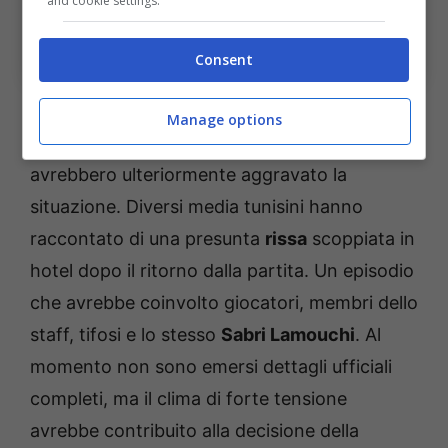
and cookie settings.
La rissa in hotel e un esonero che entra nella storia
(Ansa Foto) – BolognaSportnews
Consent
Se il risultato sul campo ha accelerato la crisi,
Manage options
le indiscrezioni provenienti dal ritiro
avrebbero ulteriormente aggravato la
situazione. Diversi media tunisini hanno
raccontato di una presunta
rissa
scoppiata in
hotel dopo il ritorno dalla partita. Un episodio
che avrebbe coinvolto giocatori, membri dello
staff, tifosi e lo stesso
Sabri Lamouchi
. Al
momento non sono emersi dettagli ufficiali
completi, ma il clima di forte tensione
avrebbe contribuito alla decisione della