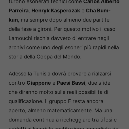
furono esonerati tecnici come
Carlos Alberto
Parreira
,
Henryk Kasperczak
e
Cha Bum-
kun
, ma sempre dopo almeno due partite
della fase a gironi. Per questo motivo il caso
Lamouchi rischia davvero di entrare negli
archivi come uno degli esoneri più rapidi nella
storia della Coppa del Mondo.
Adesso la Tunisia dovrà provare a rialzarsi
contro
Giappone
e
Paesi Bassi
, due sfide
che diranno molto sulle reali possibilità di
qualificazione. Il gruppo F resta ancora
aperto, almeno matematicamente. Ma una
domanda continua a riecheggiare tra tifosi e
addetti ai lavori: la sostituzione immediata del