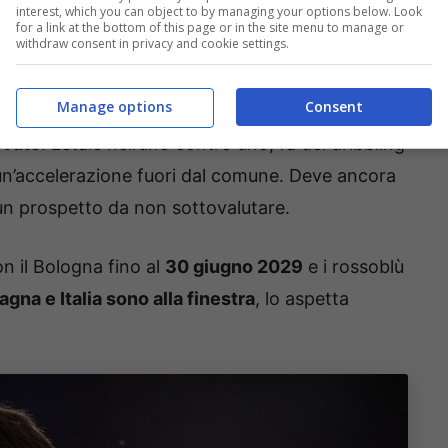
interest, which you can object to by managing your options below. Look
io per il classe 2003. Con un
Rowe
straripante e
for a link at the bottom of this page or in the site menu to manage or
withdraw consent in privacy and cookie settings.
jamin Dominguez ha collezionato
appena sei
e ne aggiunge solo un’altra di Europa League.
Manage options
Consent
rvato
. Letale nell’uno contro uno, fa del dribbling
a un’accelerazione fuori dal comune. Deve ancora
 un prospetto da non sottovalutare.
n il Bologna fino al
30 giugno 2029
e i rossoblù
agna e Italia sono alla finestra
, lo aspetta