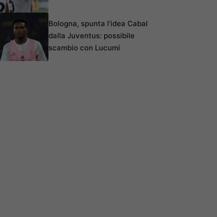
Bologna, spunta l’idea Cabal
dalla Juventus: possibile
scambio con Lucumí