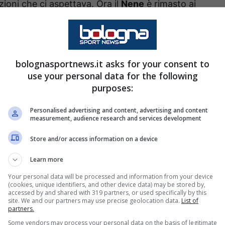
oni che ci aspettava. Ora il
Nene
è rimasto ai
ta sessione di mercato potrebbe partire
 dell’argentino.
bolognasportnews.it asks for your consent to
Italia e all’estero: i club di
use your personal data for the following
purposes:
Personalised advertising and content, advertising and content
 di permanenza per
Dominguez
. L’argentino avrà
measurement, audience research and services development
Domenico Tedesco e magari l’allenatore potrebbe
Store and/or access information on a device
Learn more
ncano i club interessati. Secondo il
Corriere
Your personal data will be processed and information from your device
(cookies, unique identifiers, and other device data) may be stored by,
no con attenzione il Nene, così come diversi
accessed by and shared with 319 partners, or used specifically by this
site. We and our partners may use precise geolocation data.
List of
partners.
Some vendors may process your personal data on the basis of legitimate