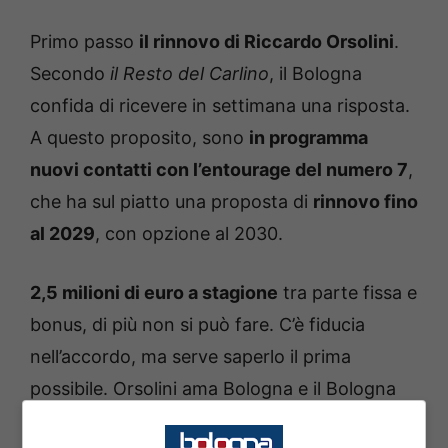
Primo passo
il rinnovo di Riccardo Orsolini
.
Secondo
il Resto del Carlino
, il Bologna
confida di ricevere in settimana una risposta.
A questo proposito, sono
in programma
nuovi contatti con l’entourage del numero 7
,
che ha sul piatto una proposta di
rinnovo fino
al 2029
, con opzione al 2030.
2,5 milioni di euro a stagione
tra parte fissa e
bonus, di più non si può fare. C’è fiducia
nell’accordo, ma serve saperlo il prima
possibile. Orsolini ama Bologna e il Bologna
vede in lui la sua bandiera, ma attenzione a