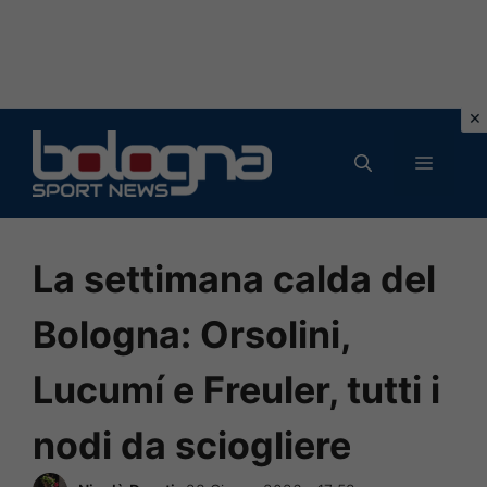
Vai
al
MENU
contenuto
La settimana calda del
Bologna: Orsolini,
Lucumí e Freuler, tutti i
nodi da sciogliere