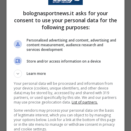
non tirare troppo la corda…
bolognasportnews.it asks for your
Decisamente
meno probabile la firma di
consent to use your personal data for the
following purposes:
Remo Freuler
, che, a meno di clamorosi
ripensamenti, quest’estate lascerà per
Personalised advertising and content, advertising and
content measurement, audience research and
sempre Casteldebole. Si libera a zero il faro
services development
del centrocampo rossoblù, che lascerà un
Store and/or access information on a device
grosso vuoto da colmare.
Learn more
Discorso pressoché analogo per
Jhon
Your personal data will be processed and information from
your device (cookies, unique identifiers, and other device
Lucumí
. Il colombiano va in scadenza tra un
data) may be stored by, accessed by and shared with 319
partners, or used specifically by this site. We and our partners
anno, ma ormai dalla scorsa estate è alla
may use precise geolocation data.
List of partners.
ricerca di una nuova esperienza. Il Bologna
Some vendors may process your personal data on the basis
of legitimate interest, which you can object to by managing
spera di incassare i
28 milioni della clausola
your options below. Look for a link at the bottom of this page
or in the site menu to manage or withdraw consent in privacy
rescissoria
(valida fino al 15 luglio) o
and cookie settings.