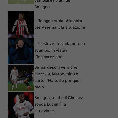
cambiare i piani del
Bologna
Il Bologna sfida l’Atalanta
per Veerman: la situazione
Inter-Juventus: clamoroso
scambio in vista?
L’indiscrezione
Bernardeschi versione
mezzala, Marocchino è
certo: “Ha tutto per quel
ruolo”
Bologna, anche il Chelsea
sonda Lucumí: la
situazione