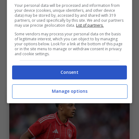
Your personal data will be processed and information from
il 10% sulla futura rivendita
.
your device (cookies, unique identifiers, and other device
data) may be stored by, accessed by and shared with 319
partners, or used specifically by this site. We and our partners
Oggi il sito specializzato
Transfermarkt.it
may use precise geolocation data.
List of partners.
Some vendors may process your personal data on the basis
valuta lo svizzero sui
32 milioni di euro
,
of legitimate interest, which you can object to by managing
your options below. Look for a link at the bottom of this page
quindi è realistico pensare che a Casteldebole
or in the site menu to manage or withdraw consent in privacy
and cookie settings.
possano arrivare
tra i 3 e i 4 milioni
. Un
bonus in più, da aggiungere al
tesoretto che i
Consent
rossoblù stanno raccogliendo per il mercato
.
Manage options