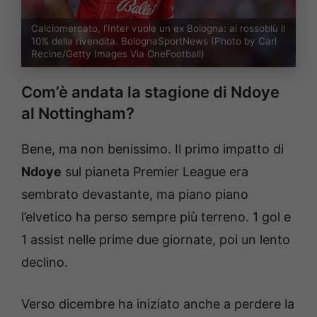
Calciomercato, l’Inter vuole un ex Bologna: ai rossoblù il
10% della rivendita. BolognaSportNews (Photo by Carl
Recine/Getty Images Via OneFootball)
Com’è andata la stagione di Ndoye
al Nottingham?
Bene, ma non benissimo. Il primo impatto di
Ndoye
sul pianeta Premier League era
sembrato devastante, ma piano piano
l’elvetico ha perso sempre più terreno. 1 gol e
1 assist nelle prime due giornate, poi un lento
declino.
Verso dicembre ha iniziato anche a perdere la