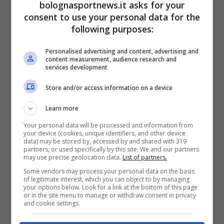
bolognasportnews.it asks for your
consent to use your personal data for the
Proseguono i contatti, ma emerge una certa
following purposes:
positività. Peer
Koopmeiners
potrebbe essere
Personalised advertising and content, advertising and
il primo acquisto del mercato estivo del
content measurement, audience research and
services development
Bologna. Non a caso un centrocampista,
ruolo per cui i felsinei
si stanno muovendo su
Store and/or access information on a device
più fronti
.
Learn more
Your personal data will be processed and information from
Con l’imminente addio di
Freuler
e le
your device (cookies, unique identifiers, and other device
data) may be stored by, accessed by and shared with 319
insistenti voci dell’interesse dei Rangers per
partners, or used specifically by this site. We and our partners
may use precise geolocation data.
List of partners.
Ferguson
, il Bologna cercava rinforzi in
Some vendors may process your personal data on the basis
mezzo al campo e ha riconosciuto nel classe
of legitimate interest, which you can object to by managing
your options below. Look for a link at the bottom of this page
2000 il profilo ideale. Manca un ultimo sforzo
or in the site menu to manage or withdraw consent in privacy
and cookie settings.
economico, poi
la famiglia Koopmeiners