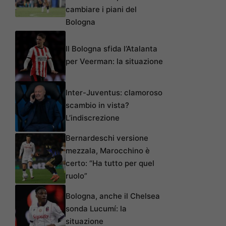
cambiare i piani del
Bologna
Il Bologna sfida l’Atalanta
per Veerman: la situazione
Inter-Juventus: clamoroso
scambio in vista?
L’indiscrezione
Bernardeschi versione
mezzala, Marocchino è
certo: “Ha tutto per quel
ruolo”
Bologna, anche il Chelsea
sonda Lucumí: la
situazione