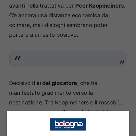
avanti nella trattativa per
Peer Koopmeiners
.
C’è ancora una distanza economica da
colmare, ma i dialoghi sembrano poter
portare a un esito positivo.
Decisivo
il sì del giocatore
, che ha
manifestato gradimento verso la
destinazione. Tra Koopmeiners e il rossoblù,
però,
manca ancora l’accordo tra i club
: per
portare l’olandese sotto le Due Torri servono
10 milioni di euro
.