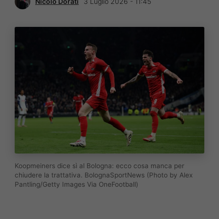
Nicolò Dorati
3 Luglio 2026 - 11:45
Koopmeiners dice sì al Bologna: ecco cosa manca per
chiudere la trattativa. BolognaSportNews (Photo by Alex
Pantling/Getty Images Via OneFootball)