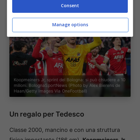
potrebbe riunirsi in Italia
.
Consent
Manage options
Koopmeiners Jr, sprint del Bologna: si può chiudere a 10
milioni. BolognaSportNews (Photo by Alex Bierens de
Haan/Getty Images Via OneFootball)
Un regalo per Tedesco
Classe 2000, mancino e con una struttura
fisica importante (186 cm),
Koopmeiners Jr