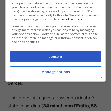
ottantanove minuti in campo, ha messo i
Your personal data will be processed and information from
your device (cookies, unique identifiers, and other device
mostra tutti i pezzi del suo repertorio: qualità
data) may be stored by, accessed by and shared with 319
partners, or used specifically by this site. We and our partners
e quantità al servizio della squadra,
may use precise geolocation data.
List of partners.
Some vendors may process your personal data on the basis
confermate dai
numeri. Due passaggi chiave,
of legitimate interest, which you can object to by managing
your options below. Look for a link at the bottom of this page
una grande occasione creata e 0.62 di assist
or in the site menu to manage or withdraw consent in privacy
and cookie settings.
attesi con l’82% di precisioni passaggi in 59
palloni toccati, in aggiunta a 7 contrasti vinti,
Consent
2 respinte difensive e 5 palle recuperate
:
statistiche che spiegano solo in parte la
Manage options
rilevanza di
Raskin
nello scacchiere di Rudi
Garcia
.
L’inizio per lui in questa rassegna iridata è
stato in sordina (
34 minuti con l’Egitto, 58