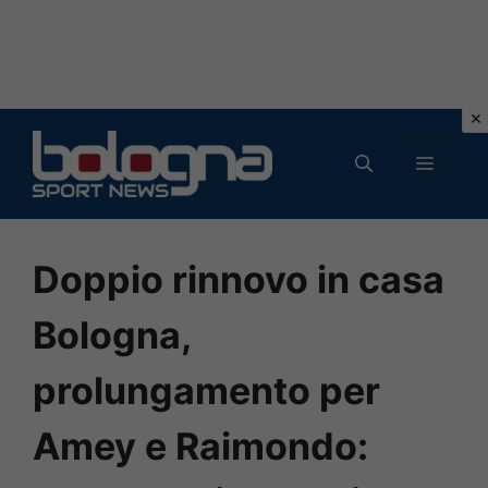
Vai
al
MENU
contenuto
Doppio rinnovo in casa
Bologna,
prolungamento per
Amey e Raimondo: