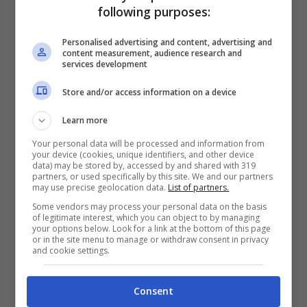
2028. Le prestazioni
following purposes:
sportive del giocatore sono
Personalised advertising and content, advertising and
state contestualmente
content measurement, audience research and
services development
cedute al Frosinone Calcio
Store and/or access information on a device
a titolo temporaneo fino al
Learn more
30 giugno 2027.
Your personal data will be processed and information from
your device (cookies, unique identifiers, and other device
data) may be stored by, accessed by and shared with 319
partners, or used specifically by this site. We and our partners
may use precise geolocation data.
List of partners.
Wisdom
Amey
, invece, lo scorso anno ha
Some vendors may process your personal data on the basis
militato in Serie C, nella
Pianese
. Una
of legitimate interest, which you can object to by managing
your options below. Look for a link at the bottom of this page
stagione da protagonista, che gli è valsa la
or in the site menu to manage or withdraw consent in privacy
and cookie settings.
fiducia del neopromosso
Frosinone
. Il
difensore 2005 è alla ricerca del salto nel
Consent
grande calcio, e i Leoni potrebbero regalargli