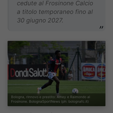
cedute al Frosinone Calcio
a titolo temporaneo fino al
30 giugno 2027.
Bologna, rinnovo e prestito: Amey e Raimondo al
Frosinone. BolognaSportNews (ph: bolognafc.it)