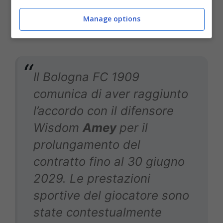
l’occasione che cerca.
La nota del Bologna sul
Manage options
prestito
:
Il Bologna FC 1909
comunica di aver raggiunto
l’accordo con il difensore
Wisdom
Amey
per il
prolungamento del
contratto fino al 30 giugno
2029. Le prestazioni
sportive del giocatore sono
state contestualmente