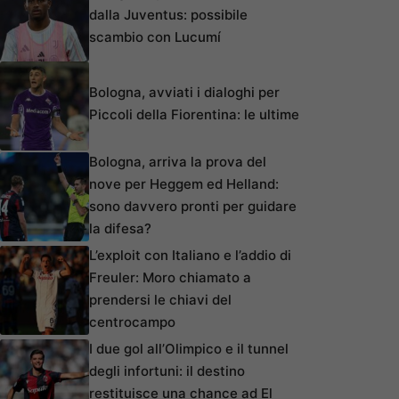
dalla Juventus: possibile
scambio con Lucumí
Bologna, avviati i dialoghi per
Piccoli della Fiorentina: le ultime
Bologna, arriva la prova del
nove per Heggem ed Helland:
sono davvero pronti per guidare
la difesa?
L’exploit con Italiano e l’addio di
Freuler: Moro chiamato a
prendersi le chiavi del
centrocampo
I due gol all’Olimpico e il tunnel
degli infortuni: il destino
restituisce una chance ad El