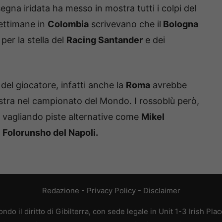
egna iridata ha messo in mostra tutti i colpi del
settimane in
Colombia
scrivevano che il
Bologna
er la stella del
Racing Santander
e dei
 del giocatore, infatti anche la
Roma
avrebbe
stra nel campionato del Mondo. I rossoblù però,
o vagliando piste alternative come
Mikel
 Folorunsho del Napoli.
Redazione
-
Privacy Policy
-
Disclaimer
do il diritto di Gibilterra, con sede legale in Unit 1-3 Irish Pla