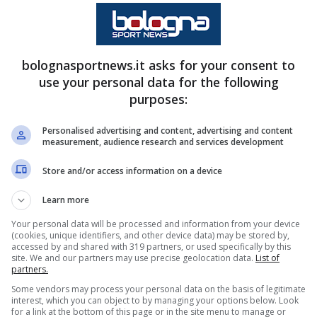
tavo Puerta
 la testimonianza di come il lavoro e la
bolognasportnews.it asks for your consent to
i qualsiasi ostacolo, anche delle più scoraggianti
use your personal data for the following
purposes:
 il 3 luglio del 2003 a La Victoria, comune
 del Cauca. La sua infanzia cambia però
Personalised advertising and content, advertising and content
measurement, audience research and services development
ito di un tragico incidente.
Store and/or access information on a device
Learn more
Your personal data will be processed and information from your device
(cookies, unique identifiers, and other device data) may be stored by,
accessed by and shared with 319 partners, or used specifically by this
site. We and our partners may use precise geolocation data.
List of
partners.
Some vendors may process your personal data on the basis of legitimate
interest, which you can object to by managing your options below. Look
for a link at the bottom of this page or in the site menu to manage or