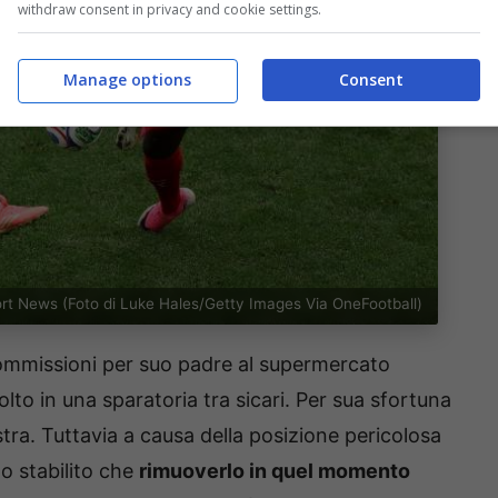
withdraw consent in privacy and cookie settings.
Manage options
Consent
port News (Foto di Luke Hales/Getty Images Via OneFootball)
ommissioni per suo padre al supermercato
olto in una sparatoria tra
sicari. Per sua sfortuna
istra. Tuttavia a causa della posizione pericolosa
no stabilito che
rimuoverlo in quel momento