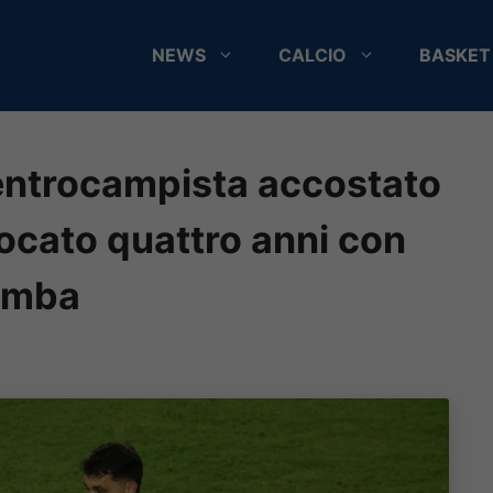
NEWS
CALCIO
BASKET
centrocampista accostato
ocato quattro anni con
gamba