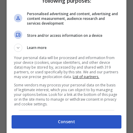
following purposes:
portare nella Capitale il tassello mancante per
Personalised advertising and content, advertising and
la trequarti richiesto dall’allenatore.
content measurement, audience research and
services development
In virtù di questo, stando a quanto riferisce
Store and/or access information on a device
Tuttomercatoweb
, la dirigenza giallorossa
Learn more
starebbe puntando con forza verso
Assane
Your personal data will be processed and information from
Diao
del
Como
come piano B alla stella
your device (cookies, unique identifiers, and other device
data) may be stored by, accessed by and shared with 319
dell’OM. L’attaccante senegalese, adesso in
partners, or used specifically by this site. We and our partners
may use precise geolocation data.
List of partners.
vacanza dopo le fatiche del Mondiale, arriva
Some vendors may process your personal data on the basis
da una stagione faticosa per l’infortunio a
of legitimate interest, which you can object to by managing
your options below. Look for a link at the bottom of this page
piede e bicipite femorale destro, ma potrebbe
or in the site menu to manage or withdraw consent in privacy
and cookie settings.
rilanciarsi in giallorosso.
Consent
Assane Diao-Roma: