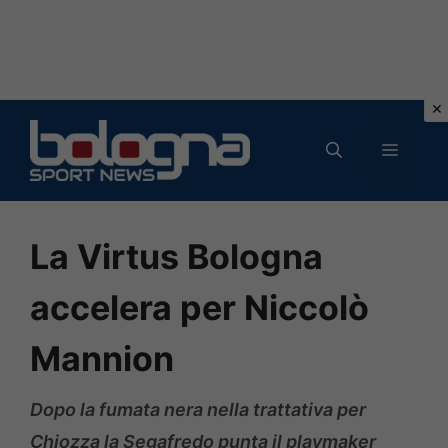
Vai
al
MENU
contenuto
La Virtus Bologna
accelera per Niccolò
Mannion
Dopo la fumata nera nella trattativa per
Chiozza la Segafredo punta il playmaker