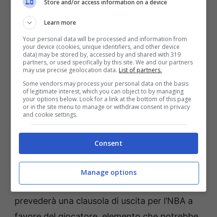
Segafredo Massimo Zanetti, molto intento ad
Store and/or access information on a device
accogliere in Virtus giocatori-immagine del
Learn more
basket tricolore come già accaduto con
Your personal data will be processed and information from
your device (cookies, unique identifiers, and other device
Belinelli e Zandalasini. Infine, l’innesto di un
data) may be stored by, accessed by and shared with 319
partners, or used specifically by this site. We and our partners
italiano del suo valore consentirebbe a
may use precise geolocation data.
List of partners.
Bologna di chiudere il roster ed avere la
Some vendors may process your personal data on the basis
of legitimate interest, which you can object to by managing
possibilità di inserire uno straniero senza
your options below. Look for a link at the bottom of this page
or in the site menu to manage or withdraw consent in privacy
particolare fretta durante la stagione.
and cookie settings.
I contatti tra Virtus Bologna e Niccolò
Consent
Mannion sono più che avviati e le parti
stanno trattando sulla base di un contratto
Manage options
pluriennale. Resta da capire se l’accordo
prevederà una clausola di uscita per l’NBA a
favore del giocatore, elemento che potrebbe