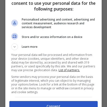
consent to use your personal data for the
following purposes:
Personalised advertising and content, advertising and
content measurement, audience research and
services development
Store and/or access information on a device
Learn more
Your personal data will be processed and information from
Virtus
your device (cookies, unique identifiers, and other device
data) may be stored by, accessed by and shared with 319
La Virtus che sarà: il
partners, or used specifically by this site. We and our partners
may use precise geolocation data.
List of partners.
reparto lunghi
Some vendors may process your personal data on the basis
of legitimate interest, which you can object to by managing
your options below. Look for a link at the bottom of this page
or in the site menu to manage or withdraw consent in privacy
and cookie settings.
18 Giugno 2022 - 22:48
Consent