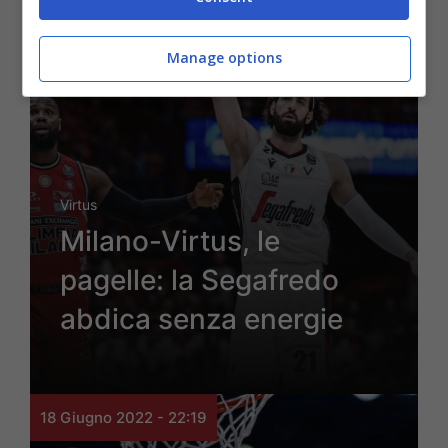
Manage options
Virtus
Milano-Virtus, le
pagelle: la Segafredo
abdica senza energie
18 Giugno 2022 - 22:19