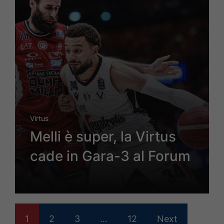
Virtus
Melli è super, la Virtus
cade in Gara-3 al Forum
1
2
3
…
12
Next