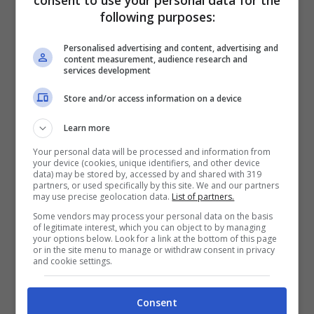
TEODOSIC 5 –
Negli ultimi dieci minuti
following purposes:
sembrava giocasse il cugino del
Personalised advertising and content, advertising and
campionissimo ammirato molte volte. Il solco
content measurement, audience research and
services development
finale a favore di Milano è stato scavato da
Store and/or access information on a device
palloni gettati dalla finestra di Teo che segna
8 punti e serve 1 solo assist, secondo le
Learn more
statistiche ufficiali. Fatto inusuale per lui.
Your personal data will be processed and information from
your device (cookies, unique identifiers, and other device
data) may be stored by, accessed by and shared with 319
partners, or used specifically by this site. We and our partners
may use precise geolocation data.
List of partners.
Some vendors may process your personal data on the basis
of legitimate interest, which you can object to by managing
TESSITORI sv –
Entra quando i giocatori
your options below. Look for a link at the bottom of this page
or in the site menu to manage or withdraw consent in privacy
dell’Olimpia stanno già festeggiando.
and cookie settings.
Consent