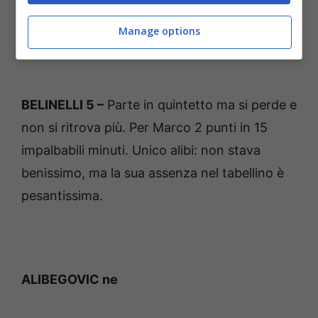
MANNION ne
Manage options
BELINELLI 5 –
Parte in quintetto ma si perde e
non si ritrova più. Per Marco 2 punti in 15
impalbabili minuti. Unico alibi: non stava
benissimo, ma la sua assenza nel tabellino è
pesantissima.
ALIBEGOVIC ne