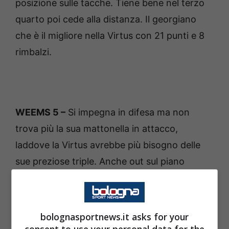
posizione sulle tacche. Tiene bene nel terzo
quarto poi cede alla distanza. Il georgiano
che è il migliore nella Virtus con 21 punti e 8
rimbalzi.
WEEMS 5 –
Si impegna in difesa ma non
trova più la sua mattonella in attacco,
laddove la Virtus avrebbe più bisogno delle
sue preziose triple. Anche out sul piano
atletico e mentale.
bolognasportnews.it asks for your
consent to use your personal data for the