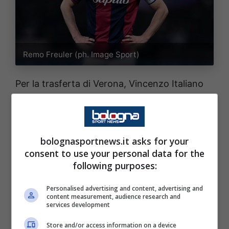
Remo Freuler (ph. Image Sport)
Per la trasferta di Verona, Vincenzo Italiano
dovrà fare a meno di
Remo Freuler
,
squalificato dopo l’ammonizione rimediata
contro il Cagliari. Lo svizzero è stato una
bolognasportnews.it asks for your
pedina fondamentale nel sistema rossoblù,
consent to use your personal data for the
following purposes:
garantendo equilibrio e ordine in mezzo al
campo. La sua assenza obbliga il
Bologna
a
Personalised advertising and content, advertising and
content measurement, audience research and
trovare una nuova soluzione per la cabina di
services development
regia, in una partita in cui la gestione del
Store and/or access information on a device