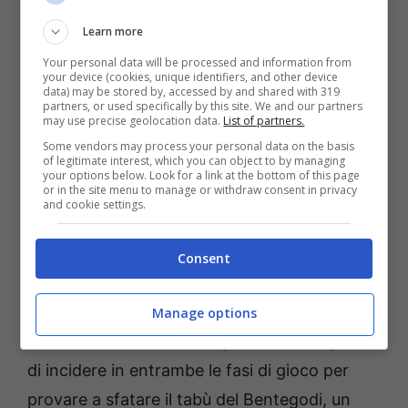
possesso sarà determinante.
Learn more
Toccherà al capitano
Your personal data will be processed and information from
your device (cookies, unique identifiers, and other device
data) may be stored by, accessed by and shared with 319
partners, or used specifically by this site. We and our partners
Come riportato dal
Corriere dello Sport
, a
may use precise geolocation data.
List of partners.
raccogliere l’eredità di Freuler sarà
Lewis
Some vendors may process your personal data on the basis
of legitimate interest, which you can object to by managing
Ferguson
, ormai completamente ristabilito
your options below. Look for a link at the bottom of this page
or in the site menu to manage or withdraw consent in privacy
dopo l’infortunio muscolare accusato in
and cookie settings.
Champions League contro lo Sporting
Lisbona. Lo scozzese ha ritrovato il campo
Consent
nelle ultime due partite e ora è pronto a
prendersi sulle spalle la squadra. Italiano si
Manage options
affiderà alla sua leadership e alla sua capacità
di incidere in entrambe le fasi di gioco per
provare a sfatare il tabù del Bentegodi, un