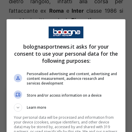
dietro l’angolo, infatti alla corsa per
l’attaccante ex
Roma
e
Inter
classe 1986 si
sarebbe iscritta anche la
Fiorentina
.
Al club viola e a Stefano
Pioli
piace tantissimo
bolognasportnews.it asks for your
il profilo di
Dzeko
come vice
Kean
. A questo
consent to use your personal data for the
punto si legge, dipenderà molto dalle
following purposes:
tempistiche. Il
Bologna
corre e vuole
Personalised advertising and content, advertising and
chiudere, ma attenzione alla
Fiorentina
.
content measurement, audience research and
services development
Store and/or access information on a device
Learn more
Your personal data will be processed and information from
your device (cookies, unique identifiers, and other device
data) may be stored by, accessed by and shared with 319
partners, or used specifically by this site. We and our partners