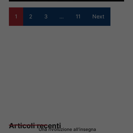
1
2
3
…
11
Next
Articoli recenti
Una rivoluzione all’insegna