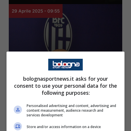
29 Aprile 2025 - 09:55
Rassegna Stampa
🎙️ Di Vaio dà la carica:
bolognasportnews.it asks for your
consent to use your personal data for the
“Due obiettivi da
following purposes:
centrare. Questo era un
Personalised advertising and content, advertising and
content measurement, audience research and
mio sogno”
services development
Store and/or access information on a device