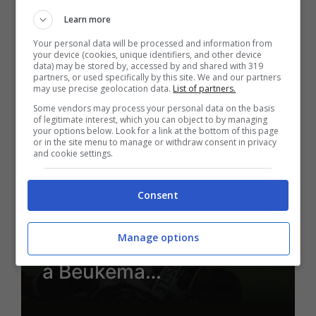
Learn more
29 Aprile 2025 - 09:07
Your personal data will be processed and information from
your device (cookies, unique identifiers, and other device
data) may be stored by, accessed by and shared with 319
partners, or used specifically by this site. We and our partners
may use precise geolocation data.
List of partners.
Some vendors may process your personal data on the basis
of legitimate interest, which you can object to by managing
your options below. Look for a link at the bottom of this page
or in the site menu to manage or withdraw consent in privacy
and cookie settings.
Rassegna Stampa
La moviola di Udinese-
Consent
Bologna: Maresca in
Manage options
confusione, e quel giallo
a Beukema…