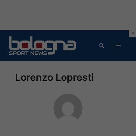
Vai
al
MENU
contenuto
Lorenzo Lopresti