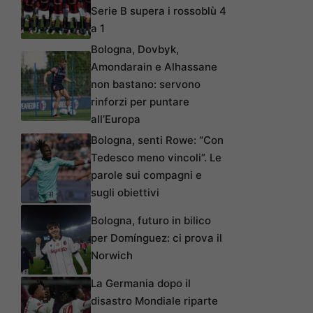
Serie B supera i rossoblù 4
a 1
Bologna, Dovbyk,
Amondarain e Alhassane
non bastano: servono
rinforzi per puntare
all’Europa
Bologna, senti Rowe: “Con
Tedesco meno vincoli”. Le
parole sui compagni e
sugli obiettivi
Bologna, futuro in bilico
per Domínguez: ci prova il
Norwich
La Germania dopo il
disastro Mondiale riparte