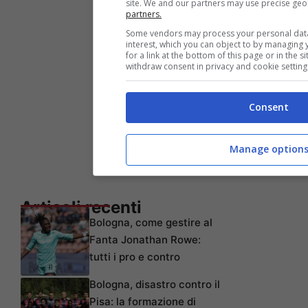
site. We and our partners may use precise geo
partners.
Some vendors may process your personal data 
interest, which you can object to by managing
for a link at the bottom of this page or in the
withdraw consent in privacy and cookie setting
Consent
Manage option
Articoli recenti
Bologna, come gestire al
Fanta Jonathan Rowe:
tutti i pro e contro
Bologna, disastro contro il
Pisa: la formazione di