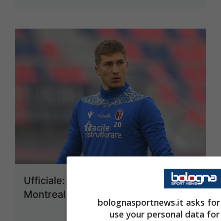
Ufficiale: Breza in prestito al
Montreal
bolognasportnews.it asks for
6 Aprile 2021 - 17:39
use your personal data for