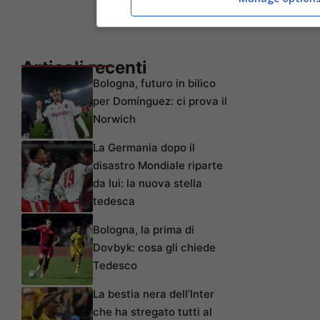
Articoli recenti
Bologna, futuro in bilico
per Domínguez: ci prova il
Norwich
La Germania dopo il
disastro Mondiale riparte
da lui: la nuova stella
tedesca
Bologna, la prima di
Dovbyk: cosa gli chiede
Tedesco
La bestia nera dell’Inter
che ha stregato tutti al