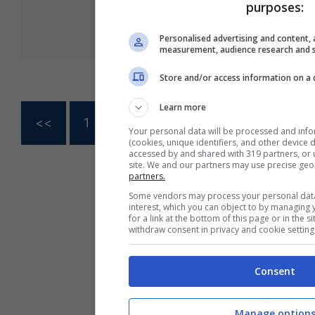
purposes:
Personalised advertising and content, 
measurement, audience research and 
Store and/or access information on a 
Learn more
<<
1
…
166
167
168
Your personal data will be processed and inf
(cookies, unique identifiers, and other device 
accessed by and shared with 319 partners, or u
site. We and our partners may use precise geo
partners.
Some vendors may process your personal data 
interest, which you can object to by managing
for a link at the bottom of this page or in the
withdraw consent in privacy and cookie setting
Consent
Manage option