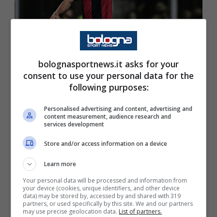
bolognasportnews.it asks for your
consent to use your personal data for the
FLASH CHAMPIONS LEAGUE |
following purposes:
Sporting Lisbona-Bologna: Ferguson
ko
Personalised advertising and content, advertising and
content measurement, audience research and
services development
29 Gennaio 2025 - 21:49
Store and/or access information on a device
Learn more
Your personal data will be processed and information from
your device (cookies, unique identifiers, and other device
data) may be stored by, accessed by and shared with 319
partners, or used specifically by this site. We and our partners
may use precise geolocation data.
List of partners.