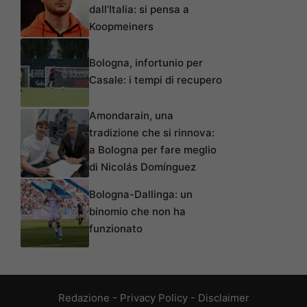
dall’Italia: si pensa a
Koopmeiners
Bologna, infortunio per
Casale: i tempi di recupero
Amondarain, una
tradizione che si rinnova:
a Bologna per fare meglio
di Nicolás Domínguez
Bologna-Dallinga: un
binomio che non ha
funzionato
Redazione
-
Privacy Policy
-
Disclaimer