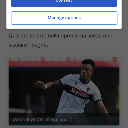
Consent
Samuel Iling-Junior 5,5
Manage options
Gioca a sinistra ma combina davvero poco.
Qualche spunto nella ripresa ma senza mai
lasciare il segno.
Dan Ndoye (ph. Image Sport)