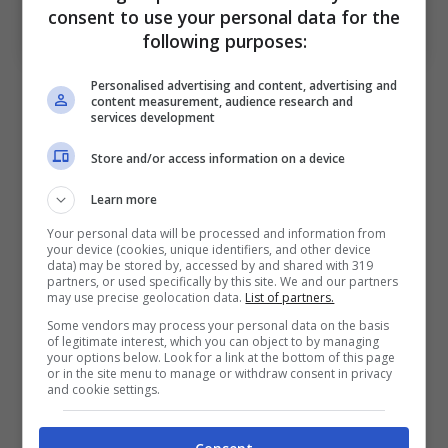
Lewis Ferguson contro lo Sporting Lisbona (ph.
consent to use your personal data for the
bolognafc.it)
following purposes:
Le pagelle dell’attacco del
Personalised advertising and content, advertising and
content measurement, audience research and
services development
Bologna
Store and/or access information on a device
Dan Ndoye 6
Learn more
Your personal data will be processed and information from
In velocità crea pericoli e superiorità in
your device (cookies, unique identifiers, and other device
data) may be stored by, accessed by and shared with 319
attacco. Sbaglia le scelte al tiro.
partners, or used specifically by this site. We and our partners
may use precise geolocation data.
List of partners.
Some vendors may process your personal data on the basis
Santiago Castro 6
of legitimate interest, which you can object to by managing
your options below. Look for a link at the bottom of this page
or in the site menu to manage or withdraw consent in privacy
Lotta e sgomita. In crescita rispetto ad
and cookie settings.
Empoli.