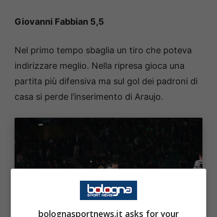
Giovanni Fabbian 5,5
Nel primo tempo sbaglia un tiro che poteva
indirizzare meglio. Nella ripresa gioca una
partita più difensiva ma sul gol dei padroni di
casa si perde l’inserimento di Araujo.
bolognasportnews.it asks for your